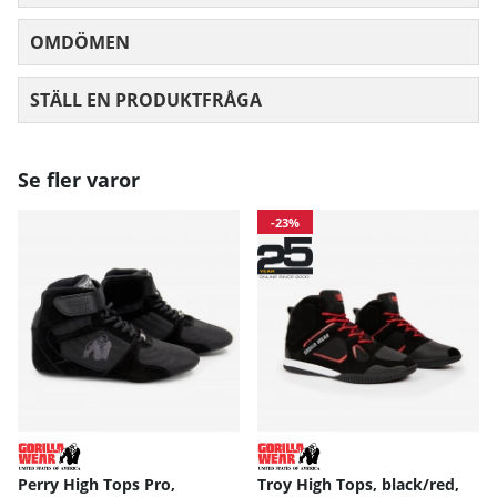
OMDÖMEN
MEDELBETYG 0 AV 5 ANTAL BETYG 0
STÄLL EN PRODUKTFRÅGA
Se fler varor
-23%
Perry High Tops Pro,
Troy High Tops, black/red,