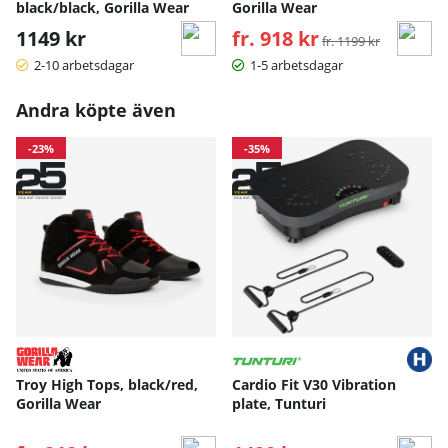
black/black, Gorilla Wear
Gorilla Wear
1149 kr
fr. 918 kr
Ordinarie pris:
fr. 1199 kr
2-10 arbetsdagar
1-5 arbetsdagar
Andra köpte även
-23%
-35%
Troy High Tops, black/red,
Cardio Fit V30 Vibration
Gorilla Wear
plate, Tunturi