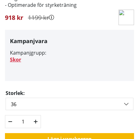
- Optimerade för styrketräning
918
kr
1199
kr
Kampanjvara
Kampanjgrupp:
Skor
Storlek:
Lägg i varukorgen