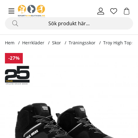
Hem
Herrkläder
Skor
Träningsskor
Troy High Tops, 
Produktbilder Troy High Tops, black/grey
-27%