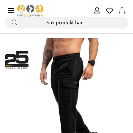
Produktbilder Xtreme Cargo Joggers, black