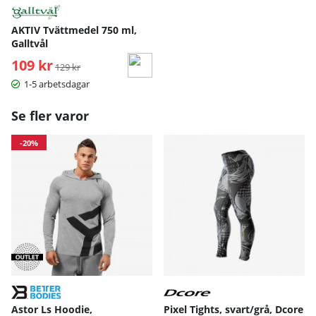
AKTIV Tvättmedel 750 ml,
Galltvål
109 kr
Ordinarie pris:
129 kr
1-5 arbetsdagar
Se fler varor
-20%
Astor Ls Hoodie,
Pixel Tights, svart/grå, Dcore