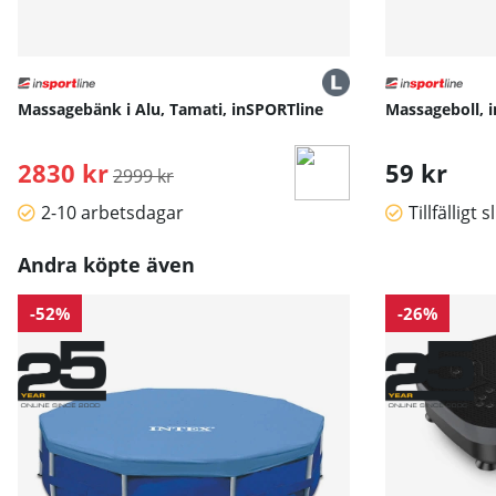
Massagebänk i Alu, Tamati, inSPORTline
Massageboll, 
2830 kr
Ordinarie pris:
59 kr
2999 kr
2-10 arbetsdagar
Tillfälligt s
Andra köpte även
-52%
-26%