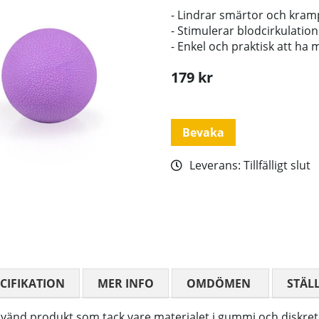
- Lindrar smärtor och kram
- Stimulerar blodcirkulation
- Enkel och praktisk att ha 
179
kr
Bevaka
Leverans:
Tillfälligt slut
CIFIKATION
MER INFO
OMDÖMEN
MEDELBETYG
STÄL
nvänd produkt som tack vare materialet i gummi och diskret