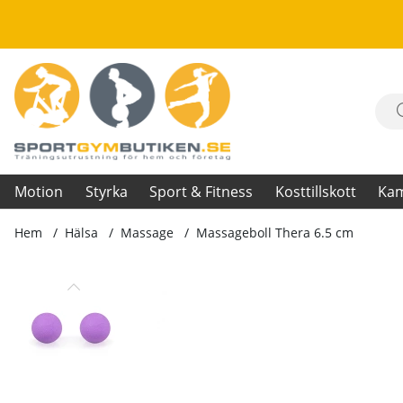
Motion
Styrka
Sport & Fitness
Kosttillskott
Ka
Hem
Hälsa
Massage
Massageboll Thera 6.5 cm
Produktbilder Massageboll Thera 6.5 cm