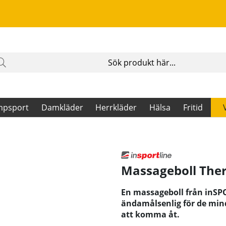
mpsport
Damkläder
Herrkläder
Hälsa
Fritid
Massageboll Ther
En massageboll från inSPO
ändamålsenlig för de mi
att komma åt.