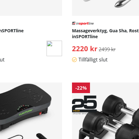
inSPORTline
Massageverktyg, Gua Sha, Rostfr
inSPORTline
2220 kr
Ordinarie pris:
2499 kr
lut
Tillfälligt slut
-22%