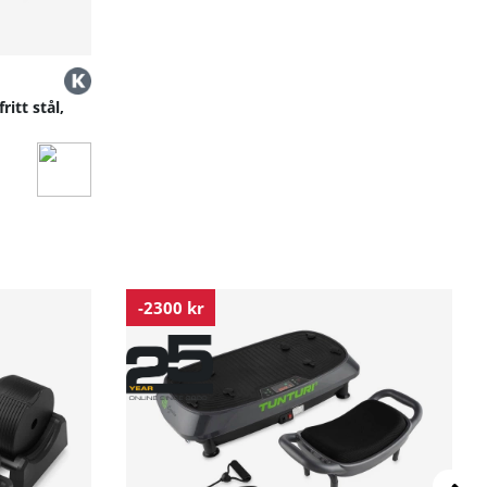
itt stål,
-2300 kr