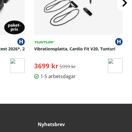
test 2026*, 2
Vibrationsplatta, Cardio Fit V20, Tunturi
3699 kr
Ordinarie pris:
5999 kr
1-5 arbetsdagar
Nyhetsbrev