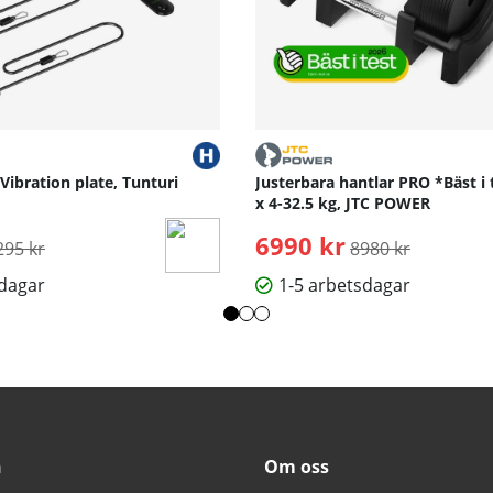
 Vibration plate, Tunturi
Justerbara hantlar PRO *Bäst i 
x 4-32.5 kg, JTC POWER
rdinarie pris:
6990 kr
Ordinarie pris:
295 kr
8980 kr
sdagar
1-5 arbetsdagar
n
Om oss