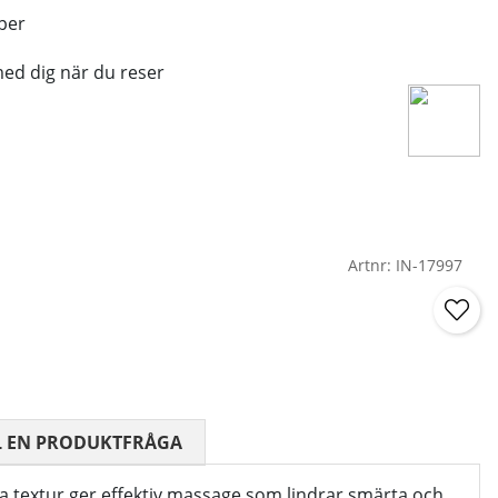
per
med dig när du reser
Artnr:
IN-17997
 0 AV 5 ANTAL BETYG 0
L EN PRODUKTFRÅGA
a textur ger effektiv massage som lindrar smärta och