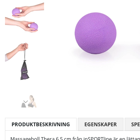
PRODUKTBESKRIVNING
EGENSKAPER
SPE
Massageboll Thera 6.5 cm från inSPORTline är en lätta