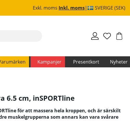
Exkl. moms
Inkl. moms
SVERIGE (SEK)
Varumärken
Kampanjer
Presentkort
Nyheter
a 6.5 cm
,
inSPORTline
RTline för att massera hela kroppen, och är särskilt
ndre muskelgrupperna som annars kan vara svårare