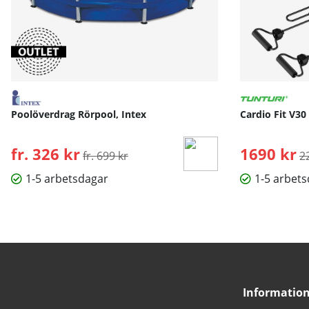
Poolöverdrag Rörpool, Intex
Cardio Fit V30
fr. 326 kr
Ordinarie pris:
1690 kr
O
fr. 699 kr
2
1-5 arbetsdagar
1-5 arbet
Informatio