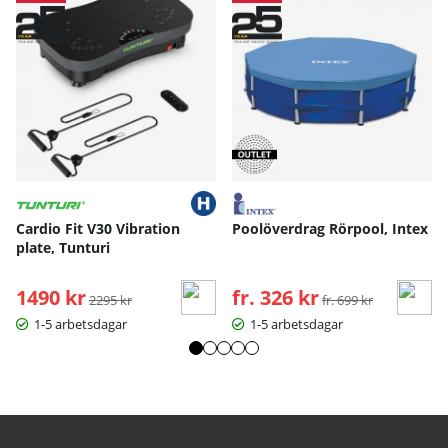
Cardio Fit V30 Vibration
Poolöverdrag Rörpool, Intex
plate, Tunturi
1490 kr
Ordinarie pris:
fr. 326 kr
Ordinarie pris:
2295 kr
fr. 699 kr
1-5 arbetsdagar
1-5 arbetsdagar