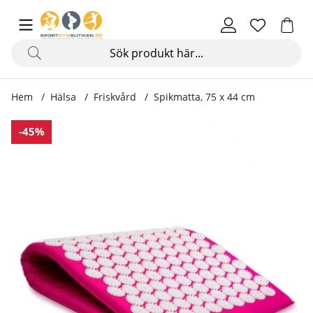
Hem
Hälsa
Friskvård
Spikmatta, 75 x 44 cm
Produktbilder Spikmatta, 75 x 44 cm
-45%