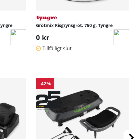
Tyngre
Grötmix Risgrynsgröt, 750 g, Tyngre
0 kr
Tillfälligt slut
-42%