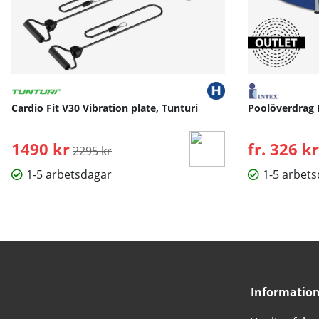
Cardio Fit V30 Vibration plate, Tunturi
Poolöverdrag 
1490 kr
Ordinarie pris:
fr. 326 kr
2295 kr
1-5 arbetsdagar
1-5 arbet
Informatio