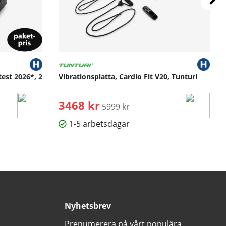
test 2026*, 2
Vibrationsplatta, Cardio Fit V20, Tunturi
3468 kr
Ordinarie pris:
5999 kr
1-5 arbetsdagar
Nyhetsbrev
Prenumerera på vårt populära