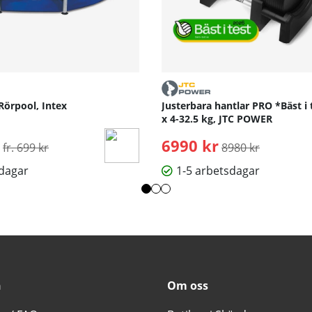
Rörpool, Intex
Justerbara hantlar PRO *Bäst i 
x 4-32.5 kg, JTC POWER
Ordinarie pris:
6990 kr
Ordinarie pris:
fr. 699 kr
8980 kr
sdagar
1-5 arbetsdagar
n
Om oss