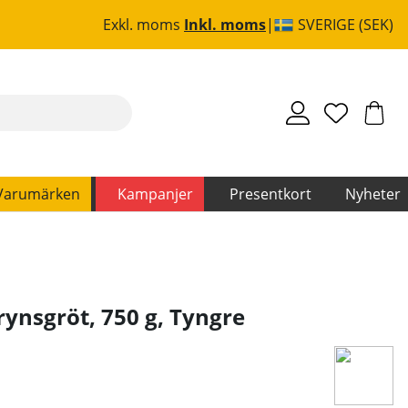
Exkl. moms
Inkl. moms
SVERIGE (SEK)
Varumärken
Kampanjer
Presentkort
Nyheter
ynsgröt, 750 g
,
Tyngre