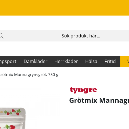
mpsport
Damkläder
Herrkläder
Hälsa
Fritid
rötmix Mannagrynsgröt, 750 g
Grötmix Mannagr