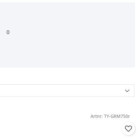
0
Artnr:
TY-GRM750r