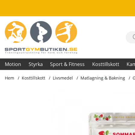
Motion
Styrka
Sport & Fitness
Kosttillskott
Ka
Hem
Kosttillskott
Livsmedel
Matlagning & Bakning
G
Produktbilder Grötmix Mannagrynsgröt, 750 g