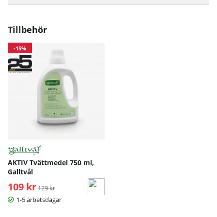
Tillbehör
-15%
AKTIV Tvättmedel 750 ml,
Galltvål
109 kr
Ordinarie pris:
129 kr
1-5 arbetsdagar