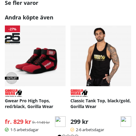
Se fler varor
Andra köpte även
-27%
Gwear Pro High Tops,
Classic Tank Top, black/gold,
red/black, Gorilla Wear
Gorilla Wear
fr. 829 kr
Ordinarie pris:
299 kr
fr. 1149 kr
1-5 arbetsdagar
2-6 arbetsdagar