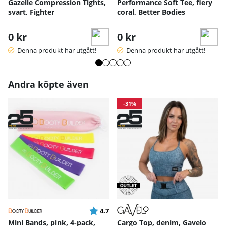
Gazelle Compression Tights,
Performance Soft Tee, fiery
S
M
L
XL
svart, Fighter
coral, Better Bodies
Handskens längd
17
18
19
20
Handskens bredd
10
10.5
11
11.5
0 kr
0 kr
Handskens bredd
8
9.5
10
10.5
längst ned
Denna produkt har utgått!
Denna produkt har utgått!
Handskens längd -
12
13.5
14.2
dam
.5
Handskens bred -
8.
9
9.5
Andra köpte även
dam
5
Mått angivna i cm.
-31%
Betyg:
utav 5 stjärnor
4.7
Mini Bands, pink, 4-pack,
Cargo Top, denim, Gavelo