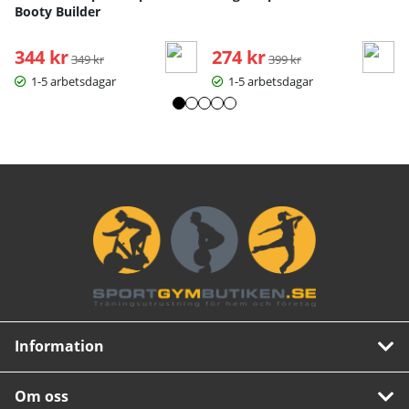
Booty Builder
344 kr
Ordinarie pris:
274 kr
Ordinarie pris:
349 kr
399 kr
1-5 arbetsdagar
1-5 arbetsdagar
Information
Om oss