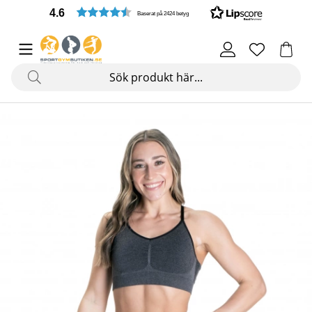
4.6
Baserat på 2424 betyg
Produktbilder Curve Scrunch Bra, black melange