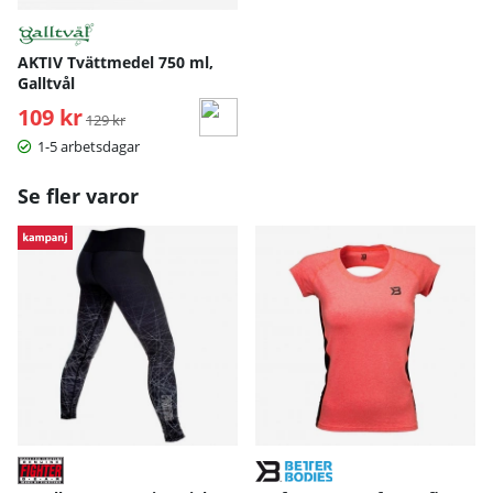
Better Bodies - SPORTBH
AKTIV Tvättmedel 750 ml,
Galltvål
XS
S
M
L
109 kr
Ordinarie pris:
129 kr
1-5 arbetsdagar
Under byst
68-75
75-82
82-89
89-9
Se fler varor
Mått angivna i cm.