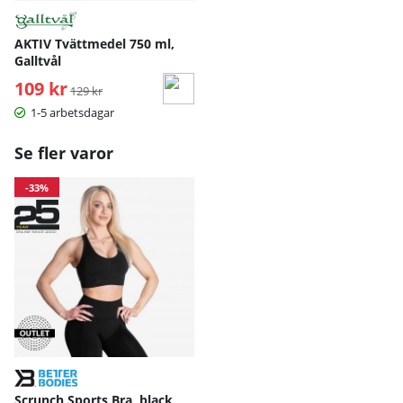
AKTIV Tvättmedel 750 ml,
Galltvål
109 kr
Ordinarie pris:
129 kr
1-5 arbetsdagar
Se fler varor
-33%
Scrunch Sports Bra, black,