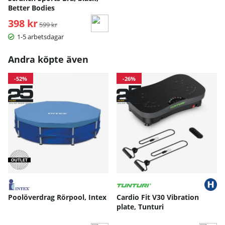
Better Bodies
398 kr
Ordinarie pris:
599 kr
1-5 arbetsdagar
Andra köpte även
-52%
-26%
Poolöverdrag Rörpool, Intex
Cardio Fit V30 Vibration
plate, Tunturi