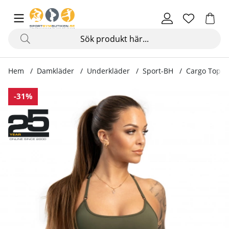
Hem
Damkläder
Underkläder
Sport-BH
Cargo Top, m
Produktbilder Cargo Top, military green
-31%