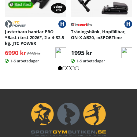
Justerbara hantlar PRO
Träningsbänk, Hopfällbar,
*Bäst i test 2026*, 2 x 4-32.5
ON-X AB20, inSPORTline
kg, JTC POWER
6990 kr
Ordinarie pris:
1995 kr
8980 kr
1-5 arbetsdagar
1-5 arbetsdagar