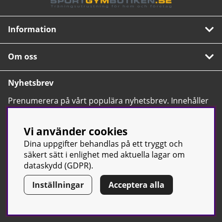
Information
Om oss
Nyhetsbrev
Prenumerera på vårt populära nyhetsbrev. Innehåller
tips, nyheter och våra allra bästa erbjudanden.
OK
Vi använder cookies
Dina uppgifter behandlas på ett tryggt och
säkert sätt i enlighet med aktuella lagar om
dataskydd (GDPR).
Inställningar
Acceptera alla
© Sport & Gym Butiken JTC AB |
Kontakta oss
| All rights reserved
| Org.nr: 556668-7058 | Tel: 0500-42 87 00