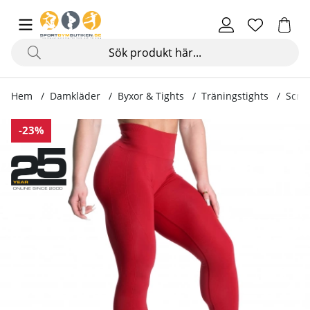
Hem
Damkläder
Byxor & Tights
Träningstights
Scrun
Produktbilder Scrunch Leggings, chili red
-23%