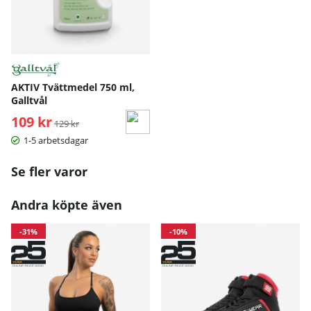
AKTIV Tvättmedel 750 ml,
Galltvål
109 kr
Ordinarie pris:
129 kr
1-5 arbetsdagar
Se fler varor
Andra köpte även
-31%
-10%