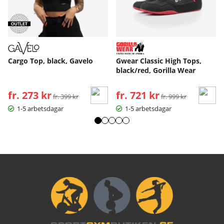
Cargo Top, black, Gavelo
Gwear Classic High Tops,
black/red, Gorilla Wear
fr. 273 kr
Ordinarie pris:
fr. 721 kr
Ordinarie pris:
fr. 399 kr
fr. 999 kr
1-5 arbetsdagar
1-5 arbetsdagar