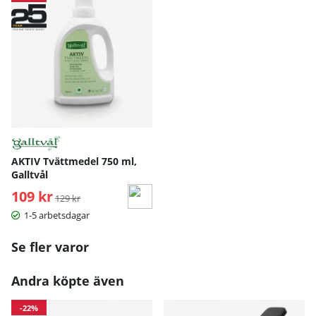
Better Bodies - SPORTBH
XS
S
M
L
Under byst
68-75
75-82
82-89
89-9
AKTIV Tvättmedel 750 ml,
Galltvål
Mått angivna i cm.
109 kr
Ordinarie pris:
129 kr
1-5 arbetsdagar
Se fler varor
Andra köpte även
-22%