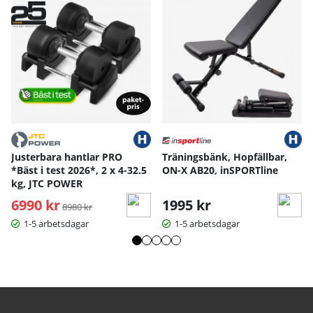
S
M
L
XL
Handskens längd
17
18
19
20
Handskens bredd
10
10.5
11
11.5
Handskens bredd
8
9.5
10
10.5
längst ned
Handskens längd -
12
13.5
14.2
dam
.5
Handskens bred -
8.
Justerbara hantlar PRO
Träningsbänk, Hopfällbar,
9
9.5
dam
5
*Bäst i test 2026*, 2 x 4-32.5
ON-X AB20, inSPORTline
kg, JTC POWER
Mått angivna i cm.
6990 kr
Ordinarie pris:
1995 kr
8980 kr
1-5 arbetsdagar
1-5 arbetsdagar