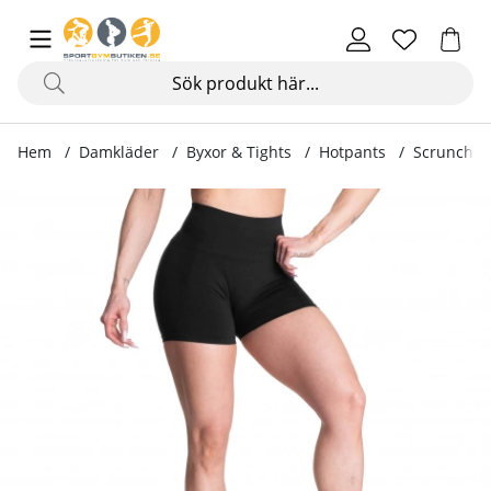
Hem
Damkläder
Byxor & Tights
Hotpants
Scrunch Sh
Produktbilder Scrunch Shorts, black