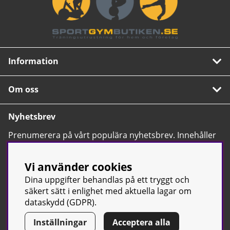
Information
Om oss
Nyhetsbrev
Prenumerera på vårt populära nyhetsbrev. Innehåller
tips, nyheter och våra allra bästa erbjudanden.
OK
Vi använder cookies
Dina uppgifter behandlas på ett tryggt och
säkert sätt i enlighet med aktuella lagar om
dataskydd (GDPR).
Inställningar
Acceptera alla
© Sport & Gym Butiken JTC AB |
Kontakta oss
| All rights reserved