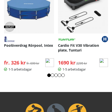
Poolöverdrag Rörpool, Intex
Cardio Fit V30 Vibration
plate, Tunturi
fr. 326 kr
Ordinarie pris:
1690 kr
Ordinarie pris:
fr. 699 kr
2295 kr
1-5 arbetsdagar
1-5 arbetsdagar