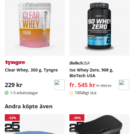
Clear Whey, 350 g, Tyngre
Iso Whey Zero, 908 g,
BioTech USA
229 kr
fr. 545 kr
Ordinarie pris:
fr. 566 kr
1-5 arbetsdagar
Tillfälligt slut
Andra köpte även
-52%
-35%