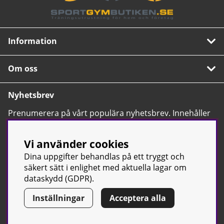
Information
Om oss
Nyhetsbrev
Prenumerera på vårt populära nyhetsbrev. Innehåller
tips, nyheter och våra allra bästa erbjudanden.
OK
Vi använder cookies
Dina uppgifter behandlas på ett tryggt och
säkert sätt i enlighet med aktuella lagar om
dataskydd (GDPR).
Inställningar
Acceptera alla
© Sport & Gym Butiken JTC AB |
Kontakta oss
| All rights reserved
| Org.nr: 556668-7058 | Tel: 0500-42 87 00