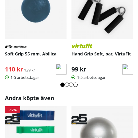
Soft Grip 55 mm, Abilica
Hand Grip Soft, par, VirtuFit
110 kr
Ordinarie pris:
99 kr
129 kr
1-5 arbetsdagar
1-5 arbetsdagar
Andra köpte även
-17%