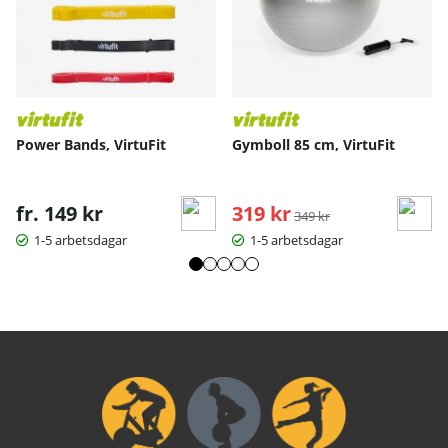
Power Bands, VirtuFit
Gymboll 85 cm, VirtuFit
fr. 149 kr
319 kr
Ordinarie pris:
349 kr
1-5 arbetsdagar
1-5 arbetsdagar