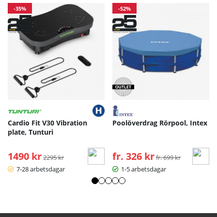
-35%
-52%
Cardio Fit V30 Vibration
Poolöverdrag Rörpool, Intex
plate, Tunturi
1490 kr
Ordinarie pris:
fr. 326 kr
Ordinarie pris:
2295 kr
fr. 699 kr
7-28 arbetsdagar
1-5 arbetsdagar