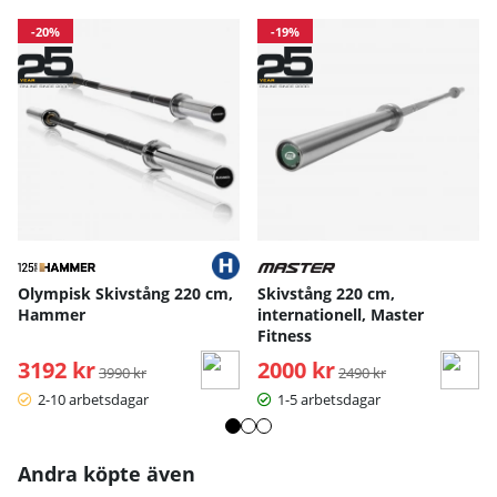
-20%
-19%
Olympisk Skivstång 220 cm,
Skivstång 220 cm,
Hammer
internationell, Master
Fitness
3192 kr
Ordinarie pris:
2000 kr
Ordinarie pris:
3990 kr
2490 kr
2-10 arbetsdagar
1-5 arbetsdagar
Andra köpte även