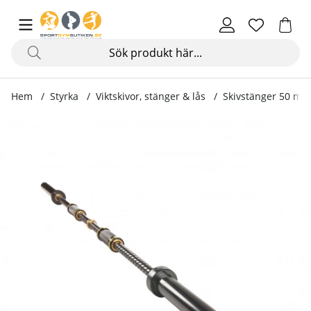
Hem
Styrka
Viktskivor, stänger & lås
Skivstänger 50 mm
Produktbilder OmniGrip Propeller Bar