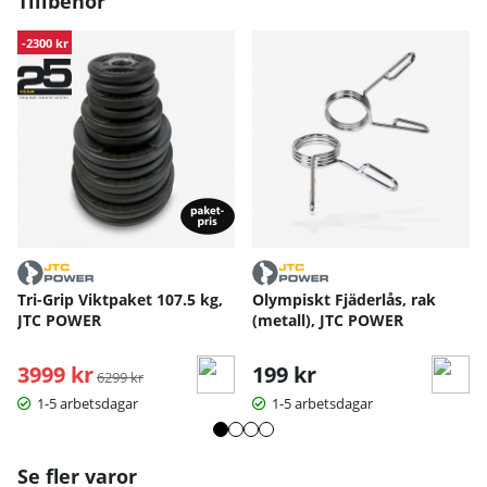
Tillbehör
Greppdiameter: 50 mm
Maxlast: 220 kg
-2300 kr
Om du letar efter styrketräningsutrustning som
kombinerar hållbarhet, precision och flexibilitet – då är
OmniGrip Barbell det självklara valet. En investering i
teknik, form och resultat.
Tri-Grip Viktpaket 107.5 kg,
Olympiskt Fjäderlås, rak
JTC POWER
(metall), JTC POWER
3999 kr
Ordinarie pris:
199 kr
6299 kr
1-5 arbetsdagar
1-5 arbetsdagar
Se fler varor