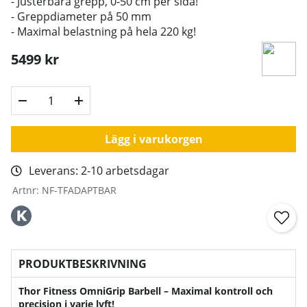
- Justerbara grepp, 0-50 cm per sida!
- Greppdiameter på 50 mm
- Maximal belastning på hela 220 kg!
5499
kr
Lägg i varukorgen
Leverans:
2-10 arbetsdagar
Artnr:
NF-TFADAPTBAR
PRODUKTBESKRIVNING
Thor Fitness OmniGrip Barbell – Maximal kontroll och
precision i varje lyft!