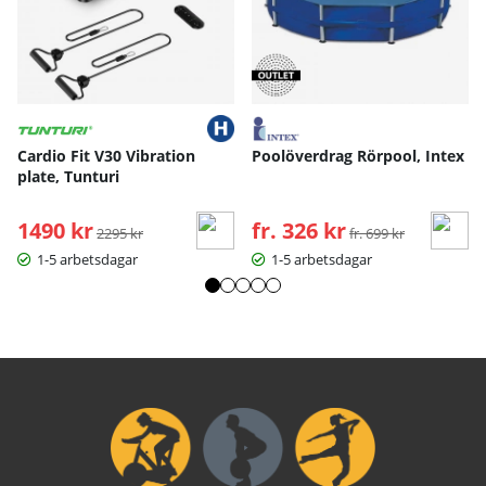
Cardio Fit V30 Vibration
Poolöverdrag Rörpool, Intex
plate, Tunturi
1490 kr
Ordinarie pris:
fr. 326 kr
Ordinarie pris:
2295 kr
fr. 699 kr
1-5 arbetsdagar
1-5 arbetsdagar