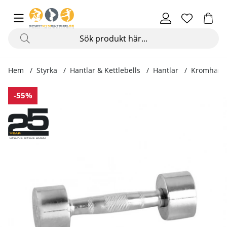
Hem
Styrka
Hantlar & Kettlebells
Hantlar
Kromhantl
Produktbilder Kromhantlar
-55%