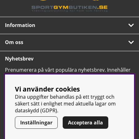
Information
Om oss
Nyhetsbrev
Prenumerera på vårt populära nyhetsbrev. Innehåller
tips, nyheter och våra allra bästa erbjudanden.
OK
Vi använder cookies
Dina uppgifter behandlas på ett tryggt och
säkert sätt i enlighet med aktuella lagar om
dataskydd (GDPR).
Inställningar
Acceptera alla
© Sport & Gym Butiken JTC AB |
Kontakta oss
| All rights reserved
| Org.nr: 556668-7058 | Tel: 0500-42 87 00