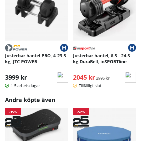
Justerbar hantel PRO, 4-23.5
Justerbar hantel, 6.5 - 24.5
kg, JTC POWER
kg DuraBell, inSPORTline
3999 kr
2045 kr
Ordinarie pris:
2995 kr
1-5 arbetsdagar
Tillfälligt slut
Andra köpte även
-35%
-52%