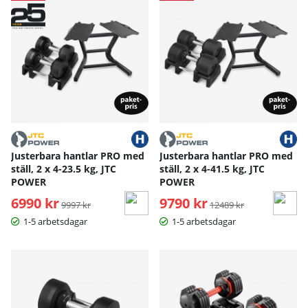
Justerbara hantlar PRO med
Justerbara hantlar PRO med
ställ, 2 x 4-23.5 kg, JTC
ställ, 2 x 4-41.5 kg, JTC
POWER
POWER
6990 kr
Ordinarie pris:
9790 kr
Ordinarie pris:
9997 kr
12489 kr
1-5 arbetsdagar
1-5 arbetsdagar