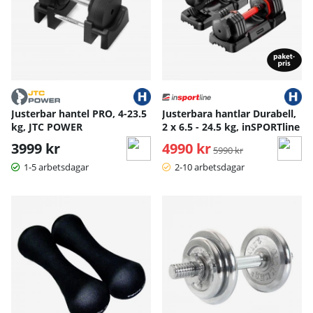
Justerbar hantel PRO, 4-23.5
Justerbara hantlar Durabell,
kg, JTC POWER
2 x 6.5 - 24.5 kg, inSPORTline
3999 kr
4990 kr
Ordinarie pris:
5990 kr
1-5 arbetsdagar
2-10 arbetsdagar