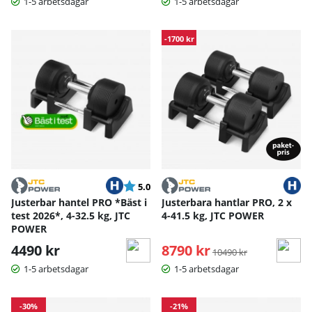
1-5 arbetsdagar
1-5 arbetsdagar
-1700 kr
Betyg:
utav 5 stjärnor
5.0
Justerbar hantel PRO *Bäst i
Justerbara hantlar PRO, 2 x
test 2026*, 4-32.5 kg, JTC
4-41.5 kg, JTC POWER
POWER
4490 kr
8790 kr
Ordinarie pris:
10490 kr
1-5 arbetsdagar
1-5 arbetsdagar
-30%
-21%