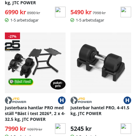
kg, JTC POWER
6990 kr
Ordinarie pris:
5490 kr
Ordinarie pris:
8980 kr
7998 kr
1-5 arbetsdagar
1-5 arbetsdagar
-27%
Justerbara hantlar PRO med
Justerbar hantel PRO, 4-41.5
ställ *Bäst i test 2026*, 2 x 4-
kg, JTC POWER
32.5 kg, JTC POWER
7990 kr
Ordinarie pris:
5245 kr
10979 kr