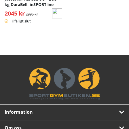
kg DuraBell, inSPORTline
2045 kr
Ordinarie pris:
2995 kr
Tillfälligt slut
Information
Om oss