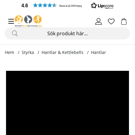
4.6
Baserat på 2424 betyg
Hem
Styrka
Hantlar & Kettlebells
Hantlar