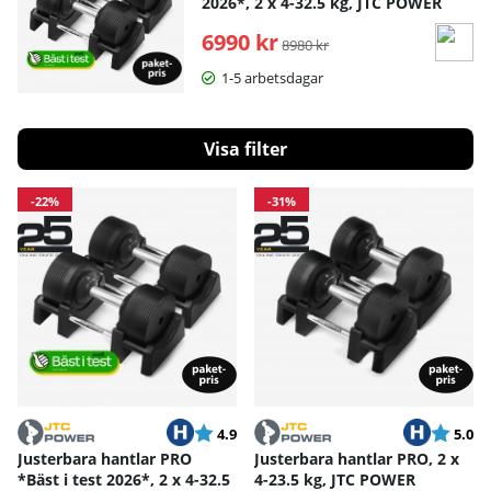
2026*, 2 x 4-32.5 kg, JTC POWER
6990 kr
Ordinarie pris:
8980 kr
1-5 arbetsdagar
Filtrera
Produkter
-22%
-31%
Betyg:
utav 5 stjärnor
Betyg:
ut
4.9
5.0
Justerbara hantlar PRO
Justerbara hantlar PRO, 2 x
*Bäst i test 2026*, 2 x 4-32.5
4-23.5 kg, JTC POWER