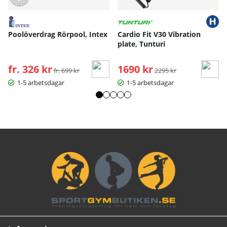
Poolöverdrag Rörpool, Intex
Cardio Fit V30 Vibration
plate, Tunturi
fr. 326 kr
Ordinarie pris:
1690 kr
Ordinarie pris:
fr. 699 kr
2295 kr
1-5 arbetsdagar
1-5 arbetsdagar