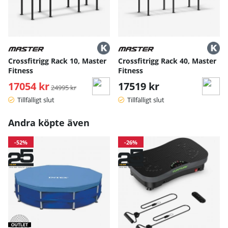
Crossfitrigg Rack 10, Master
Crossfitrigg Rack 40, Master
Fitness
Fitness
17054 kr
Ordinarie pris:
17519 kr
24995 kr
Tillfälligt slut
Tillfälligt slut
Andra köpte även
-52%
-26%