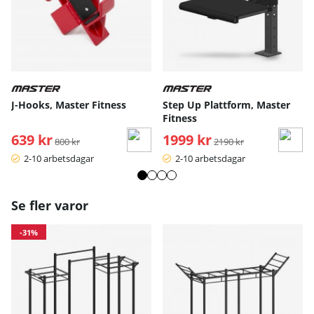
J-Hooks, Master Fitness
Step Up Plattform, Master
Fitness
639 kr
Ordinarie pris:
1999 kr
Ordinarie pris:
800 kr
2190 kr
2-10 arbetsdagar
2-10 arbetsdagar
Se fler varor
-31%