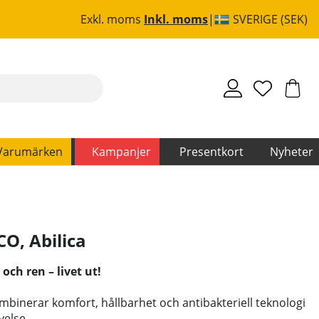
Exkl. moms
Inkl. moms
SVERIGE (SEK)
Varumärken
Kampanjer
Presentkort
Nyheter
ECO
,
Abilica
och ren – livet ut!
mbinerar komfort, hållbarhet och antibakteriell teknologi
velse.