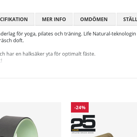
CIFIKATION
MER INFO
OMDÖMEN
MEDELBETYG
STÄL
rlag för yoga, pilates och träning. Life Natural-teknologin 
räsch doft.
h har en halksäker yta för optimalt fäste.
!
-24%