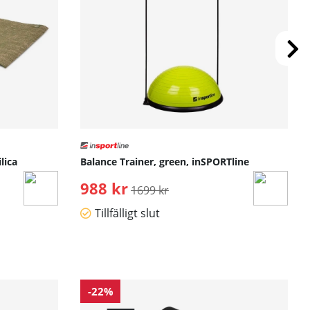
lica
Balance Trainer, green, inSPORTline
988 kr
Ordinarie pris:
1699 kr
Tillfälligt slut
-22%