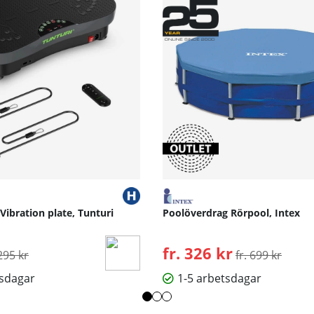
 Vibration plate, Tunturi
Poolöverdrag Rörpool, Intex
rdinarie pris:
fr. 326 kr
Ordinarie pris:
295 kr
fr. 699 kr
tsdagar
1-5 arbetsdagar