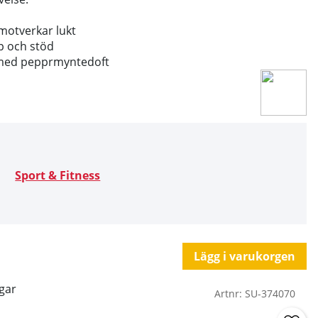
 motverkar lukt
p och stöd
l med pepprmyntedoft
Sport & Fitness
Lägg i varukorgen
gar
Artnr:
SU-374070