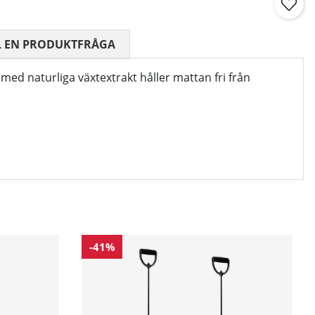
 0 AV 5 ANTAL BETYG 0
L EN PRODUKTFRÅGA
med naturliga växtextrakt håller mattan fri från
-41%