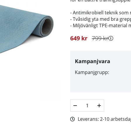
- Antimikrobiell teknik som
- Tvåsidig yta med bra grep
- Miljövänligt TPE-materia
649
kr
799
kr
Kampanjvara
Kampanjgrupp:
Leverans:
2-10 arbetsda