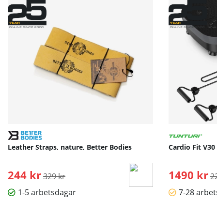
Leather Straps, nature, Better Bodies
Cardio Fit V30
244 kr
Ordinarie pris:
1490 kr
O
329 kr
2
1-5 arbetsdagar
7-28 arbe