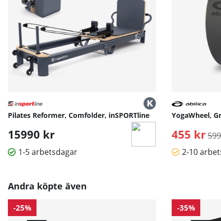
Pilates Reformer, Comfolder, inSPORTline
YogaWheel, Gr
15990 kr
455 kr
Ord
599
1-5 arbetsdagar
2-10 arbe
Andra köpte även
-25%
-35%