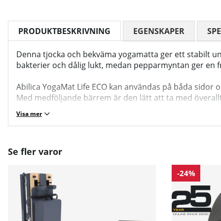
PRODUKTBESKRIVNING
EGENSKAPER
SPE
Denna tjocka och bekväma yogamatta ger ett stabilt unde
bakterier och dålig lukt, medan pepparmyntan ger en f
Abilica YogaMat Life ECO kan användas på båda sidor oc
Med medföljande bärrem är den lätt att ta med överallt
Visa mer
Se fler varor
-24%