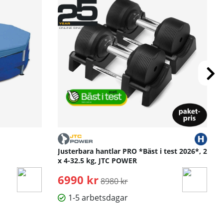
Justerbara hantlar PRO *Bäst i test 2026*, 2
x 4-32.5 kg, JTC POWER
6990 kr
Ordinarie pris:
8980 kr
1-5 arbetsdagar