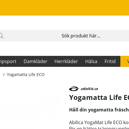
mpsport
Damkläder
Herrkläder
Hälsa
Fritid
Yogamatta Life ECO
Yogamatta Life 
Håll din yogamatta fräsch 
Abilica YogaMat Life ECO ko
för en bättre träningsupple