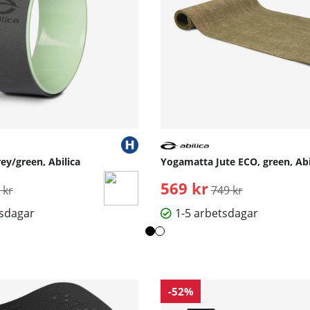
ey/green, Abilica
Yogamatta Jute ECO, green, Abi
inarie pris:
569 kr
Ordinarie pris:
 kr
749 kr
tsdagar
1-5 arbetsdagar
-52%