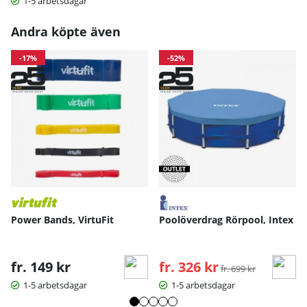
1-5 arbetsdagar
Andra köpte även
-17%
-52%
Power Bands, VirtuFit
Poolöverdrag Rörpool, Intex
fr. 149 kr
fr. 326 kr
Ordinarie pris:
fr. 699 kr
1-5 arbetsdagar
1-5 arbetsdagar