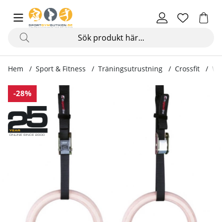
Hem
Sport & Fitness
Träningsutrustning
Crossfit
Wo
Produktbilder Wooden Gymnastic Rings
-28%