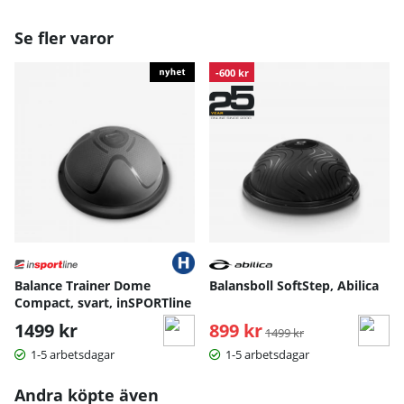
Se fler varor
-600 kr
Balance Trainer Dome
Balansboll SoftStep, Abilica
Compact, svart, inSPORTline
1499 kr
899 kr
Ordinarie pris:
1499 kr
1-5 arbetsdagar
1-5 arbetsdagar
Andra köpte även