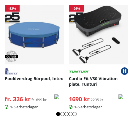
-52%
-26%
Poolöverdrag Rörpool, Intex
Cardio Fit V30 Vibration
plate, Tunturi
fr. 326 kr
Ordinarie pris:
1690 kr
Ordinarie pris:
fr. 699 kr
2295 kr
1-5 arbetsdagar
1-5 arbetsdagar