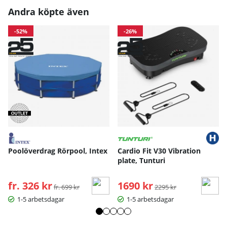
Andra köpte även
-52%
-26%
Poolöverdrag Rörpool, Intex
Cardio Fit V30 Vibration
plate, Tunturi
fr. 326 kr
Ordinarie pris:
1690 kr
Ordinarie pris:
fr. 699 kr
2295 kr
1-5 arbetsdagar
1-5 arbetsdagar