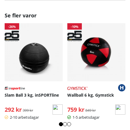
Se fler varor
-26%
-10%
Slam Ball 3 kg, inSPORTline
Wallball 6 kg, Gymstick
292 kr
Ordinarie pris:
759 kr
Ordinarie pris:
399 kr
849 kr
2-10 arbetsdagar
1-5 arbetsdagar