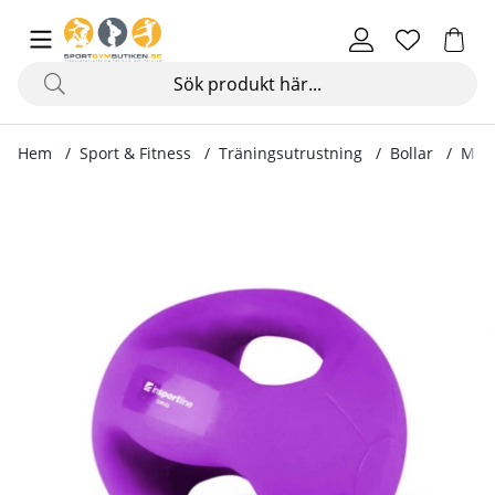
Hem
Sport & Fitness
Träningsutrustning
Bollar
Medi
Produktbilder Medicinboll Grab Me