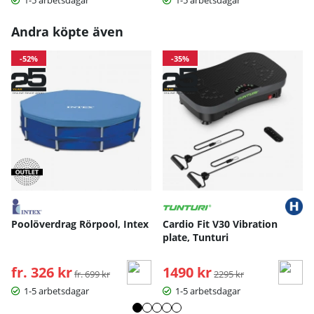
Andra köpte även
-52%
-35%
Poolöverdrag Rörpool, Intex
Cardio Fit V30 Vibration
plate, Tunturi
fr. 326 kr
Ordinarie pris:
1490 kr
Ordinarie pris:
fr. 699 kr
2295 kr
1-5 arbetsdagar
1-5 arbetsdagar