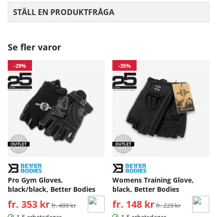
STÄLL EN PRODUKTFRÅGA
Se fler varor
-29%
-35%
Pro Gym Gloves,
Womens Training Glove,
black/black, Better Bodies
black, Better Bodies
fr. 353 kr
Ordinarie pris:
fr. 148 kr
Ordinarie pris:
fr. 499 kr
fr. 229 kr
1-5 arbetsdagar
1-5 arbetsdagar