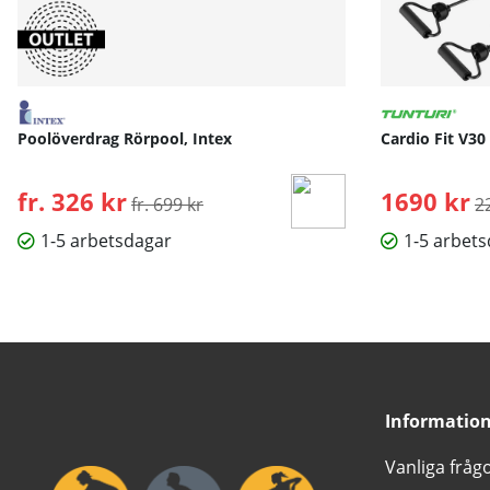
Poolöverdrag Rörpool, Intex
Cardio Fit V30
fr. 326 kr
Ordinarie pris:
1690 kr
O
fr. 699 kr
2
1-5 arbetsdagar
1-5 arbet
Informatio
Vanliga fråg