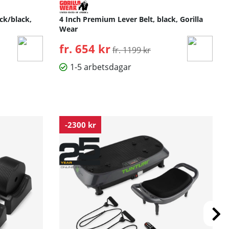
ck/black,
4 Inch Premium Lever Belt, black, Gorilla
Wear
fr. 654 kr
Ordinarie pris:
fr. 1199 kr
1-5 arbetsdagar
-2300 kr