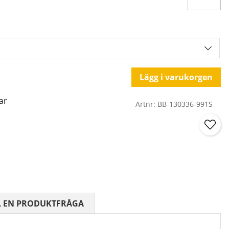
Lägg i varukorgen
ar
Artnr:
BB-130336-991S
 0 AV 5 ANTAL BETYG 0
L EN PRODUKTFRÅGA