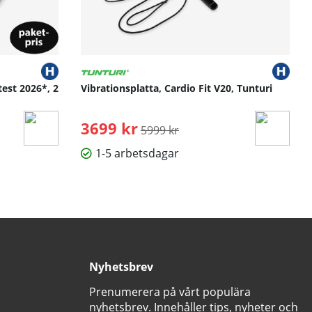
test 2026*, 2
Vibrationsplatta, Cardio Fit V20, Tunturi
3699 kr
Ordinarie pris:
5999 kr
1-5 arbetsdagar
Nyhetsbrev
Prenumerera på vårt populära
nyhetsbrev. Innehåller tips, nyheter och