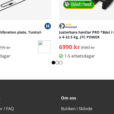
 Vibration plate, Tunturi
Justerbara hantlar PRO *Bäst i 
x 4-32.5 kg, JTC POWER
rdinarie pris:
6990 kr
Ordinarie pris:
295 kr
8980 kr
sdagar
1-5 arbetsdagar
n
Om oss
or / FAQ
Butiken i Skövde