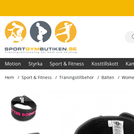
Motion
Styrka
Sport & Fitness
Kosttillskott
Ka
Hem
Sport & Fitness
Träningstillbehör
Bälten
Women
Produktbilder Womens Gym Belt, black/pink