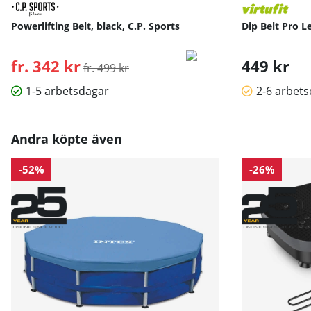
Powerlifting Belt, black, C.P. Sports
Dip Belt Pro Le
fr. 342 kr
Ordinarie pris:
449 kr
fr. 499 kr
1-5 arbetsdagar
2-6 arbet
Andra köpte även
-52%
-26%