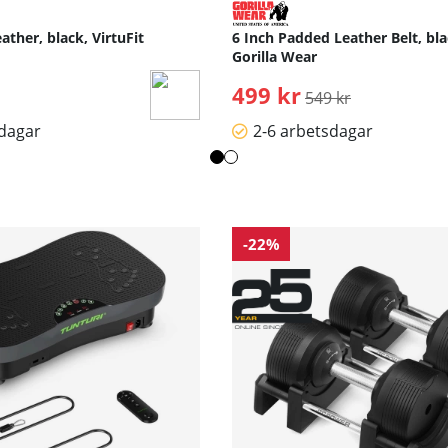
ather, black, VirtuFit
6 Inch Padded Leather Belt, bla
Gorilla Wear
499 kr
Ordinarie pris:
549 kr
sdagar
2-6 arbetsdagar
-22%