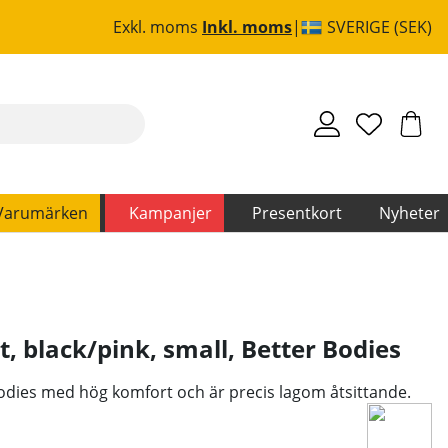
Exkl. moms
Inkl. moms
SVERIGE (SEK)
Varumärken
Kampanjer
Presentkort
Nyheter
 black/pink, small
,
Better Bodies
Bodies med hög komfort och är precis lagom åtsittande.