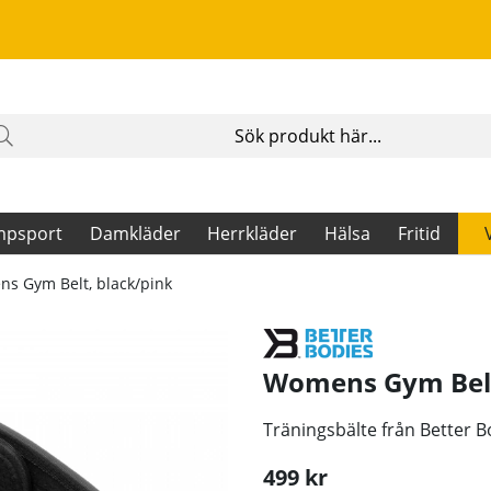
mpsport
Damkläder
Herrkläder
Hälsa
Fritid
s Gym Belt, black/pink
Womens Gym Belt,
Träningsbälte från Better 
499
kr