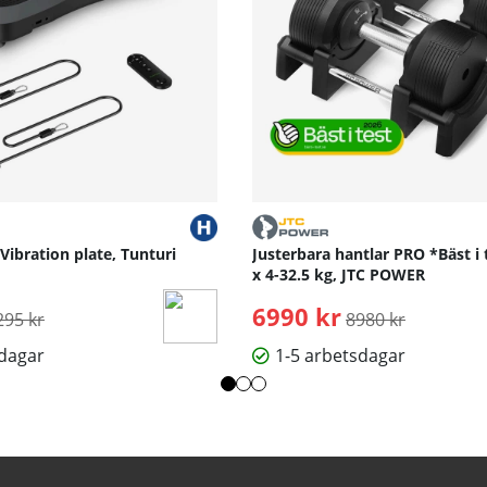
 Vibration plate, Tunturi
Justerbara hantlar PRO *Bäst i 
x 4-32.5 kg, JTC POWER
rdinarie pris:
6990 kr
Ordinarie pris:
295 kr
8980 kr
sdagar
1-5 arbetsdagar