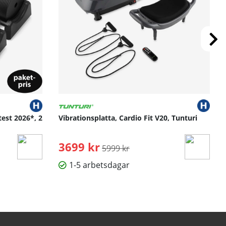
test 2026*, 2
Vibrationsplatta, Cardio Fit V20, Tunturi
3699 kr
Ordinarie pris:
5999 kr
1-5 arbetsdagar