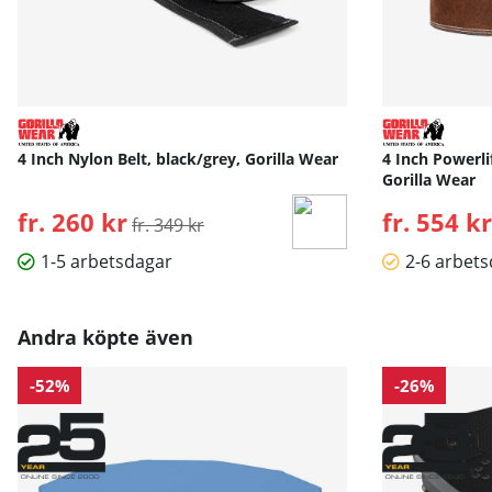
4 Inch Nylon Belt, black/grey, Gorilla Wear
4 Inch Powerli
Gorilla Wear
fr. 260 kr
Ordinarie pris:
fr. 554 kr
fr. 349 kr
1-5 arbetsdagar
2-6 arbet
Andra köpte även
-52%
-26%