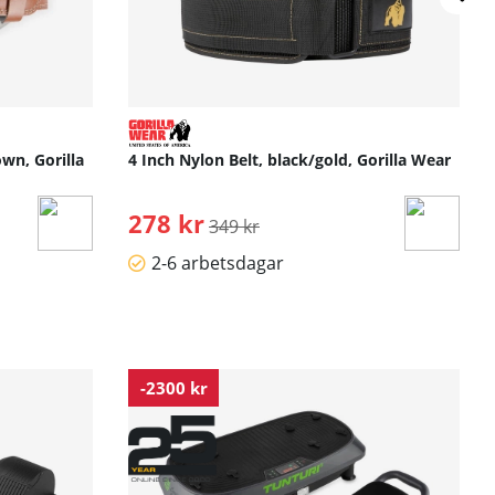
wn, Gorilla
4 Inch Nylon Belt, black/gold, Gorilla Wear
278 kr
Ordinarie pris:
349 kr
2-6 arbetsdagar
-2300 kr