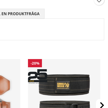
 0 AV 5 ANTAL BETYG 0
L EN PRODUKTFRÅGA
-20%