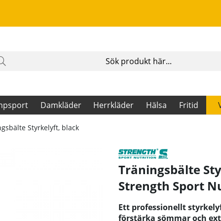
mpsport
Damkläder
Herrkläder
Hälsa
Fritid
gsbälte Styrkelyft, black
Träningsbälte Sty
Strength Sport Nu
Ett professionellt styrkel
förstärka sömmar och extra