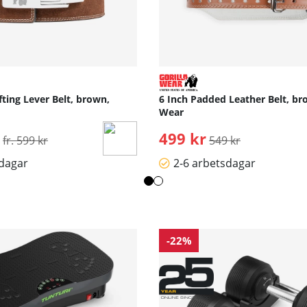
fting Lever Belt, brown,
6 Inch Padded Leather Belt, bro
Wear
Ordinarie pris:
499 kr
Ordinarie pris:
fr. 599 kr
549 kr
sdagar
2-6 arbetsdagar
-22%