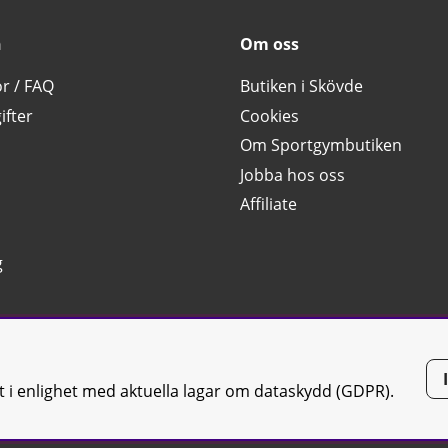
n
Om oss
or / FAQ
Butiken i Skövde
ifter
Cookies
Om Sportgymbutiken
Jobba hos oss
Affiliate
g
tt i enlighet med aktuella lagar om dataskydd (GDPR).
tiken JTC AB |
Kontakta oss
| All rights reserved | Org.nr: 556668-7058 | 