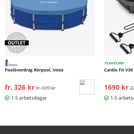
Poolöverdrag Rörpool, Intex
Cardio Fit V30
fr. 326 kr
Ordinarie pris:
1690 kr
O
fr. 699 kr
2
1-5 arbetsdagar
1-5 arbet