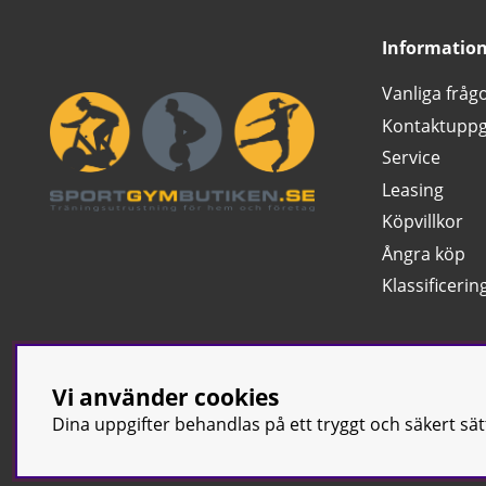
Informatio
Vanliga fråg
Kontaktuppg
Service
Leasing
Köpvillkor
Ångra köp
Klassificerin
Vi använder cookies
Dina uppgifter behandlas på ett tryggt och säkert sä
© Sport & Gym Bu