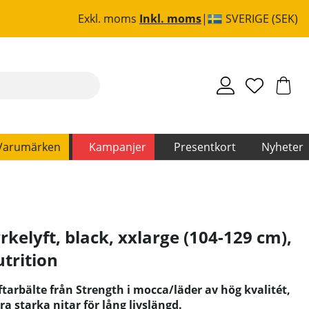
Exkl. moms
Inkl. moms
SVERIGE (SEK)
Varumärken
Kampanjer
Presentkort
Nyheter
rkelyft, black, xxlarge (104-129 cm)
,
trition
yftarbälte från Strength i mocca/läder av hög kvalitét,
 starka nitar för lång livslängd.