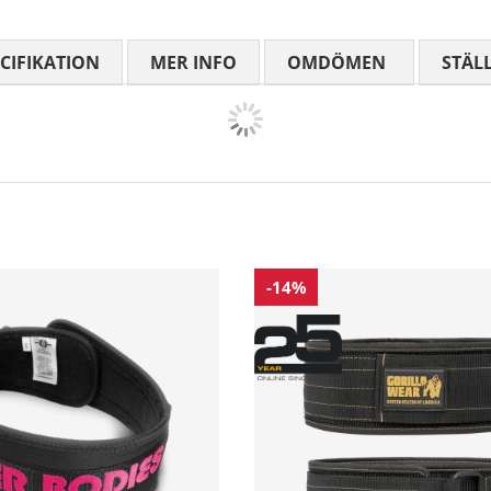
CIFIKATION
MER INFO
OMDÖMEN
MEDELBETYG
STÄL
-14%