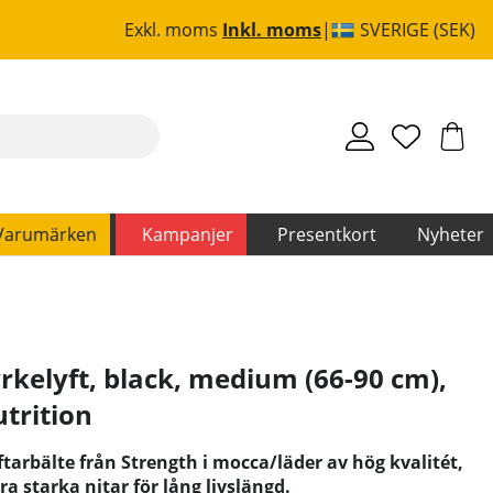
Exkl. moms
Inkl. moms
SVERIGE (SEK)
Varumärken
Kampanjer
Presentkort
Nyheter
rkelyft, black, medium (66-90 cm)
,
trition
yftarbälte från Strength i mocca/läder av hög kvalitét,
 starka nitar för lång livslängd.