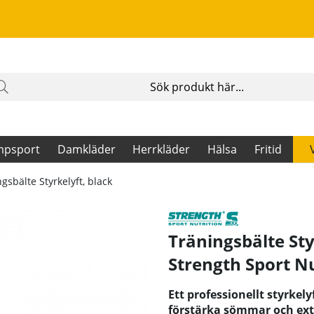
mpsport
Damkläder
Herrkläder
Hälsa
Fritid
gsbälte Styrkelyft, black
Träningsbälte Sty
Strength Sport Nu
Ett professionellt styrkel
förstärka sömmar och extra