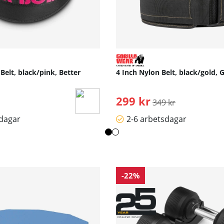
lt, black/pink, Better
4 Inch Nylon Belt, black/gold, 
299 kr
Ordinarie pris:
349 kr
sdagar
2-6 arbetsdagar
-22%