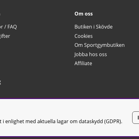
n
Om oss
or / FAQ
Butiken i Skövde
ifter
Cookies
Om Sportgymbutiken
Jobba hos oss
Affiliate
g
tt i enlighet med aktuella lagar om dataskydd (GDPR).
tiken JTC AB |
Kontakta oss
| All rights reserved | Org.nr: 556668-7058 | 