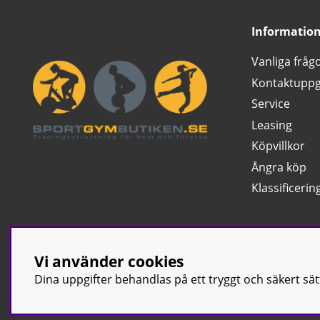
Informatio
Vanliga fråg
Kontaktuppg
Service
Leasing
Köpvillkor
Ångra köp
Klassificerin
Vi använder cookies
Dina uppgifter behandlas på ett tryggt och säkert sä
© Sport & Gym Bu