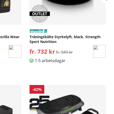
Gorilla Wear
Träningsbälte Styrkelyft, black, Strength
Sport Nutrition
fr. 732 kr
Ordinarie pris:
fr. 949 kr
1-5 arbetsdagar
-42%