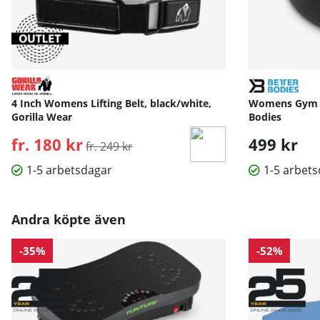
4 Inch Womens Lifting Belt, black/white,
Womens Gym Be
Gorilla Wear
Bodies
fr. 180 kr
Ordinarie pris:
499 kr
fr. 249 kr
1-5 arbetsdagar
1-5 arbet
Andra köpte även
-35%
-52%