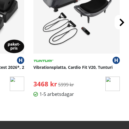
test 2026*, 2
Vibrationsplatta, Cardio Fit V20, Tunturi
3468 kr
Ordinarie pris:
5999 kr
1-5 arbetsdagar