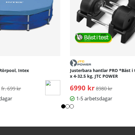
Rörpool, Intex
Justerbara hantlar PRO *Bäst i 
x 4-32.5 kg, JTC POWER
Ordinarie pris:
6990 kr
Ordinarie pris:
fr. 699 kr
8980 kr
sdagar
1-5 arbetsdagar