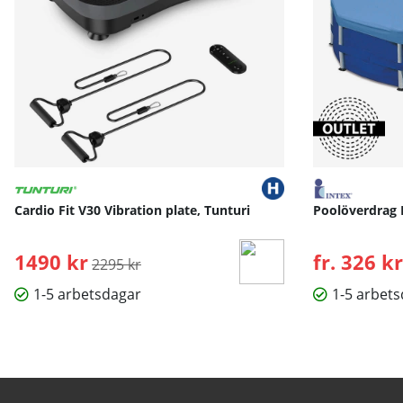
Cardio Fit V30 Vibration plate, Tunturi
Poolöverdrag 
1490 kr
Ordinarie pris:
fr. 326 kr
2295 kr
1-5 arbetsdagar
1-5 arbet