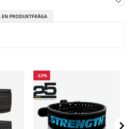
 0 AV 5 ANTAL BETYG 0
L EN PRODUKTFRÅGA
-22%