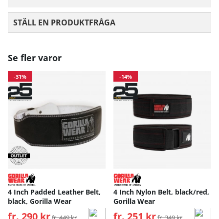
STÄLL EN PRODUKTFRÅGA
Se fler varor
-31%
-14%
4 Inch Padded Leather Belt,
4 Inch Nylon Belt, black/red,
black, Gorilla Wear
Gorilla Wear
fr. 290 kr
Ordinarie pris:
fr. 251 kr
Ordinarie pris:
fr. 449 kr
fr. 349 kr