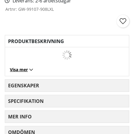
Leverans:
2-6 arbetsdagar
Artnr:
GW-99107-908LXL
PRODUKTBESKRIVNING
Visa mer
EGENSKAPER
SPECIFIKATION
MER INFO
OMDÖMEN
MEDELBETYG 0 AV 5 ANTAL BETYG 0