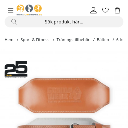
Hem
Sport & Fitness
Träningstillbehör
Bälten
6 Inc
Produktbilder 6 Inch Padded Leather Belt, brown