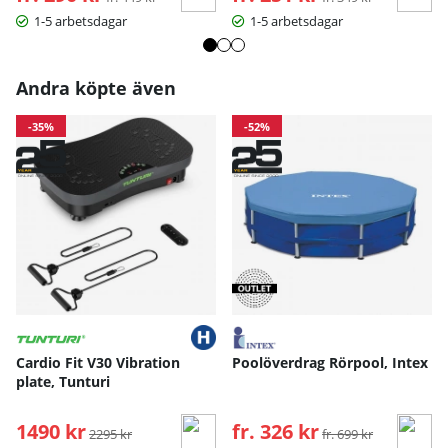
1-5 arbetsdagar
1-5 arbetsdagar
Andra köpte även
-35%
-52%
Cardio Fit V30 Vibration
Poolöverdrag Rörpool, Intex
plate, Tunturi
1490 kr
Ordinarie pris:
fr. 326 kr
Ordinarie pris:
2295 kr
fr. 699 kr