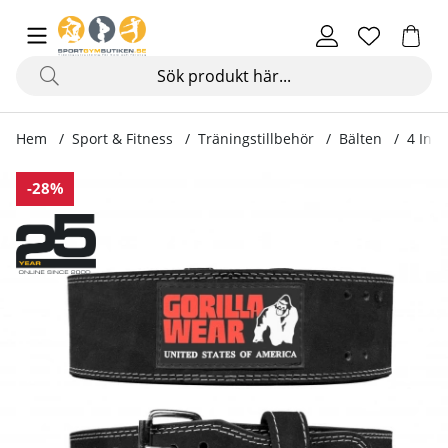
Hem
Sport & Fitness
Träningstillbehör
Bälten
4 Inch
Produktbilder 4 Inch Powerlifting Belt, black
-28%