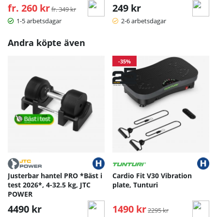
fr. 260 kr
Ordinarie pris:
249 kr
fr. 349 kr
1-5 arbetsdagar
2-6 arbetsdagar
Andra köpte även
-35%
Justerbar hantel PRO *Bäst i
Cardio Fit V30 Vibration
test 2026*, 4-32.5 kg, JTC
plate, Tunturi
POWER
4490 kr
1490 kr
Ordinarie pris:
2295 kr