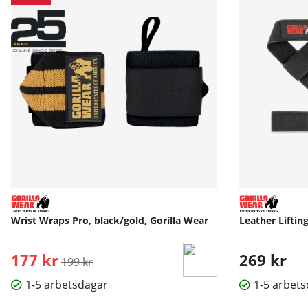
Wrist Wraps Pro, black/gold, Gorilla Wear
Leather Liftin
177 kr
Ordinarie pris:
269 kr
199 kr
1-5 arbetsdagar
1-5 arbet