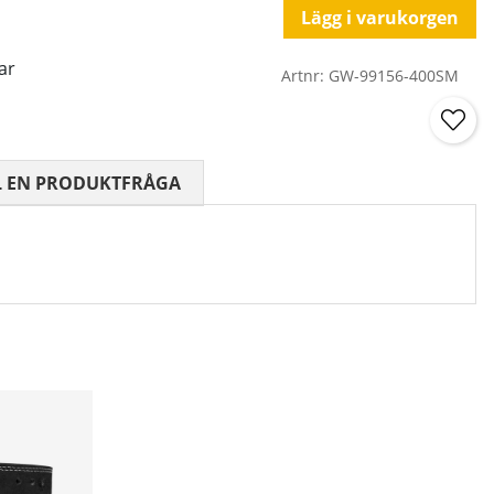
Lägg i varukorgen
ar
Artnr:
GW-99156-400SM
 0 AV 5 ANTAL BETYG 0
L EN PRODUKTFRÅGA