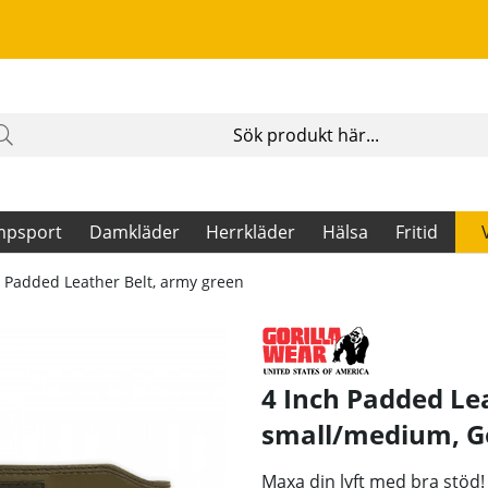
mpsport
Damkläder
Herrkläder
Hälsa
Fritid
h Padded Leather Belt, army green
4 Inch Padded Le
small/medium
,
G
Maxa din lyft med bra stöd!