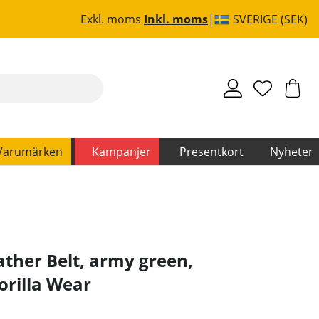
Exkl. moms
Inkl. moms
SVERIGE (SEK)
Varumärken
Kampanjer
Presentkort
Nyheter
ather Belt, army green,
orilla Wear