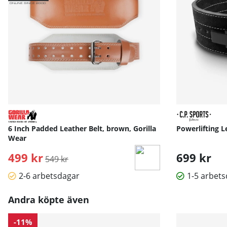
6 Inch Padded Leather Belt, brown, Gorilla
Powerlifting Le
Wear
499 kr
Ordinarie pris:
699 kr
549 kr
2-6 arbetsdagar
1-5 arbet
Andra köpte även
-11%