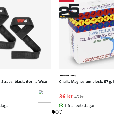
g Straps, black, Gorilla Wear
Chalk, Magnesium block, 57 g, 
36 kr
Ordinarie pris:
45 kr
sdagar
1-5 arbetsdagar