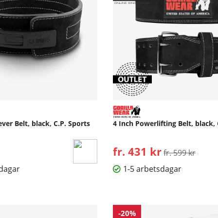
ver Belt, black, C.P. Sports
4 Inch Powerlifting Belt, black,
fr. 431 kr
Ordinarie pris:
fr. 599 kr
sdagar
1-5 arbetsdagar
-20%