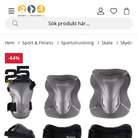
Hem
Sport & Fitness
Sportutrustning
Skate
Skydd
Produktbilder Skyddsset Profi
-64%