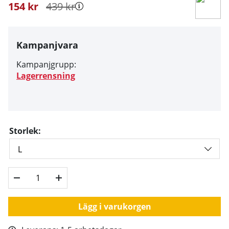
154
kr
439
kr
Kampanjvara
Kampanjgrupp:
Lagerrensning
Storlek:
Lägg i varukorgen