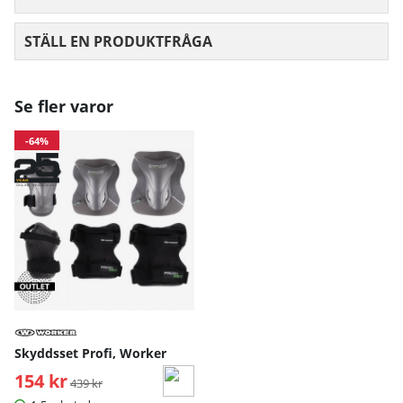
STÄLL EN PRODUKTFRÅGA
Se fler varor
-64%
Skyddsset Profi, Worker
154 kr
Ordinarie pris:
439 kr