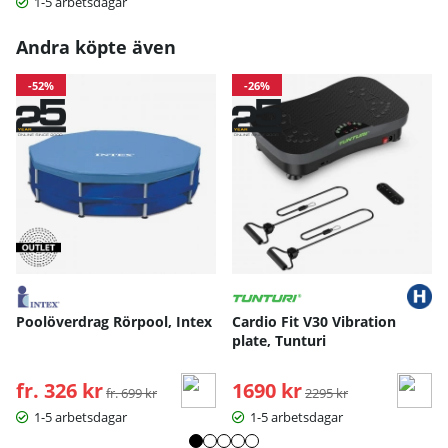
1-5 arbetsdagar
Andra köpte även
-52%
-26%
Poolöverdrag Rörpool, Intex
Cardio Fit V30 Vibration
plate, Tunturi
fr. 326 kr
Ordinarie pris:
1690 kr
Ordinarie pris:
fr. 699 kr
2295 kr
1-5 arbetsdagar
1-5 arbetsdagar