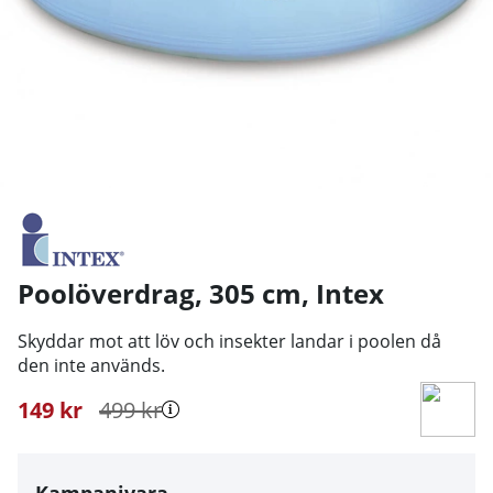
Poolöverdrag, 305 cm
,
Intex
Skyddar mot att löv och insekter landar i poolen då
den inte används.
149
kr
499
kr
Kampanjvara