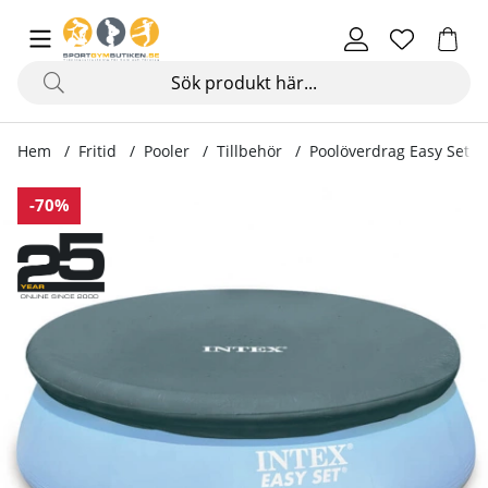
Hem
Fritid
Pooler
Tillbehör
Poolöverdrag Easy Set
Produktbilder Poolöverdrag Easy Set
-70%