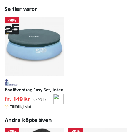
Se fler varor
-70%
Poolöverdrag Easy Set, Intex
fr. 149 kr
Ordinarie pris:
fr. 499 kr
Tillfälligt slut
Andra köpte även
-35%
-52%