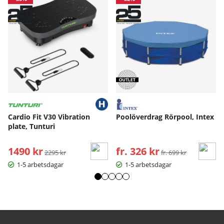
Cardio Fit V30 Vibration
Poolöverdrag Rörpool, Intex
plate, Tunturi
1490 kr
Ordinarie pris:
fr. 326 kr
Ordinarie pris:
2295 kr
fr. 699 kr
1-5 arbetsdagar
1-5 arbetsdagar