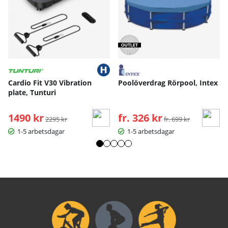
Cardio Fit V30 Vibration
Poolöverdrag Rörpool, Intex
plate, Tunturi
1490 kr
Ordinarie pris:
fr. 326 kr
Ordinarie pris:
2295 kr
fr. 699 kr
1-5 arbetsdagar
1-5 arbetsdagar