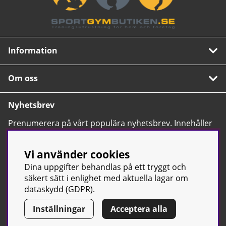
Information
Om oss
Nyhetsbrev
Prenumerera på vårt populära nyhetsbrev. Innehåller
tips, nyheter och våra allra bästa erbjudanden.
OK
Vi använder cookies
Dina uppgifter behandlas på ett tryggt och
säkert sätt i enlighet med aktuella lagar om
dataskydd (GDPR).
Inställningar
Acceptera alla
© Sport & Gym Butiken JTC AB |
Kontakta oss
| All rights reserved
| Org.nr: 556668-7058 | Tel: 0500-42 87 00