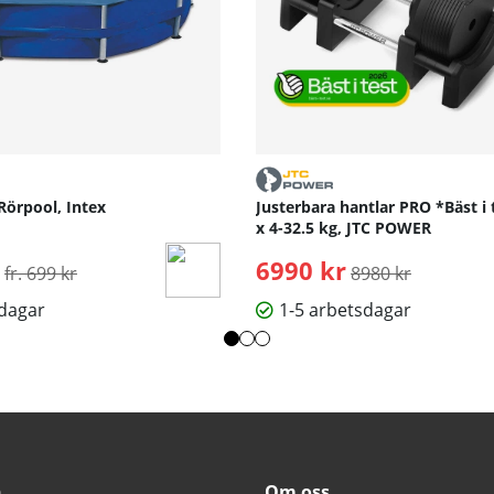
Rörpool, Intex
Justerbara hantlar PRO *Bäst i 
x 4-32.5 kg, JTC POWER
Ordinarie pris:
6990 kr
Ordinarie pris:
fr. 699 kr
8980 kr
sdagar
1-5 arbetsdagar
n
Om oss