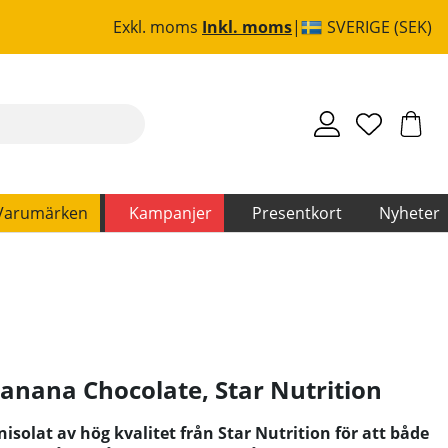
Exkl. moms
Inkl. moms
SVERIGE (SEK)
Varumärken
Kampanjer
Presentkort
Nyheter
Banana Chocolate
,
Star Nutrition
nisolat av hög kvalitet från Star Nutrition för att både