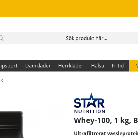
mpsport
Damkläder
Herrkläder
Hälsa
Fritid
kg
Whey-100, 1 kg, 
Ultrafiltrerat vassleprotei