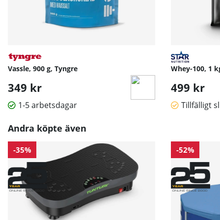
Vassle, 900 g, Tyngre
Whey-100, 1 kg
349 kr
499 kr
1-5 arbetsdagar
Tillfälligt s
Andra köpte även
-35%
-52%