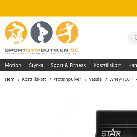
Motion
Styrka
Sport & Fitness
Kosttillskott
Ka
Hem
Kosttillskott
Proteinpulver
Vassle
Whey-100, 1 
Produktbilder Whey-100, 1 kg