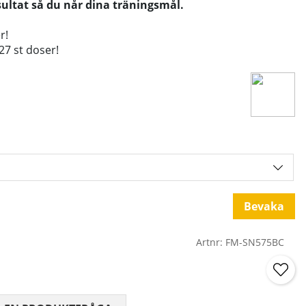
sultat så du når dina träningsmål.
r!
27 st doser!
Bevaka
Artnr:
FM-SN575BC