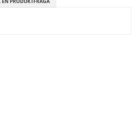
 0 AV 5 ANTAL BETYG 0
L EN PRODUKTFRÅGA