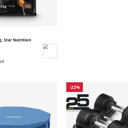
, Star Nutrition
lut
-22%