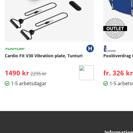
Cardio Fit V30 Vibration plate, Tunturi
Poolöverdrag 
1490 kr
Ordinarie pris:
fr. 326 kr
2295 kr
1-5 arbetsdagar
1-5 arbet
Informatio