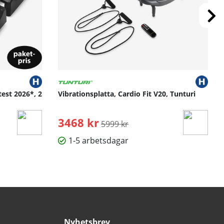
test 2026*, 2
Vibrationsplatta, Cardio Fit V20, Tunturi
3468 kr
Ordinarie pris:
5999 kr
1-5 arbetsdagar
Nyhetsbrev