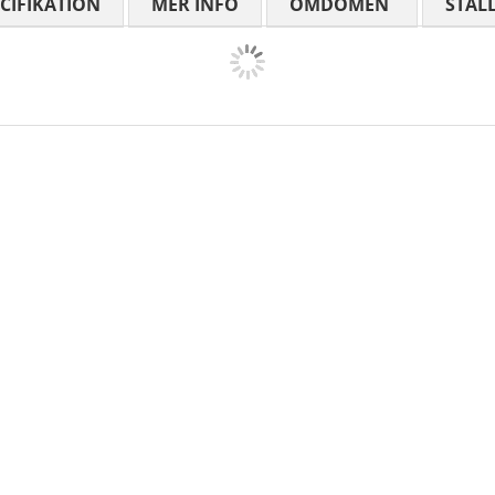
CIFIKATION
MER INFO
OMDÖMEN
MEDELBETYG
STÄL