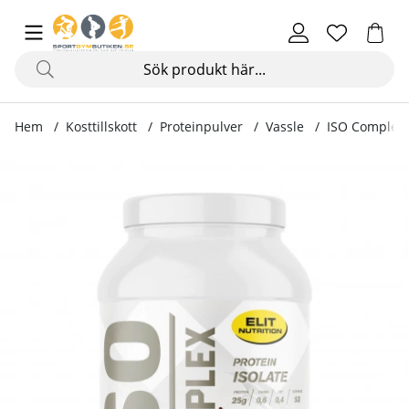
Hem
Kosttillskott
Proteinpulver
Vassle
ISO Complex,
Produktbilder ISO Complex, 1600 g