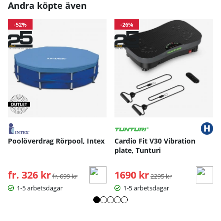
Andra köpte även
-52%
-26%
Poolöverdrag Rörpool, Intex
Cardio Fit V30 Vibration
plate, Tunturi
fr. 326 kr
Ordinarie pris:
1690 kr
Ordinarie pris:
fr. 699 kr
2295 kr
1-5 arbetsdagar
1-5 arbetsdagar