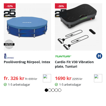
-52%
-26%
Poolöverdrag Rörpool, Intex
Cardio Fit V30 Vibration
plate, Tunturi
fr. 326 kr
Ordinarie pris:
1690 kr
Ordinarie pris:
fr. 699 kr
2295 kr
1-5 arbetsdagar
1-5 arbetsdagar