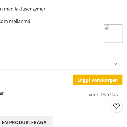
ein med laktasenzymer
r som mellanmål
Lägg i varukorgen
ar
Artnr:
TY-92246
 0 AV 5 ANTAL BETYG 0
L EN PRODUKTFRÅGA