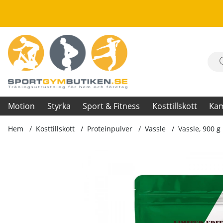
Motion
Styrka
Sport & Fitness
Kosttillskott
Ka
Hem
Kosttillskott
Proteinpulver
Vassle
Vassle, 900 g
Produktbilder Vassle, 900 g