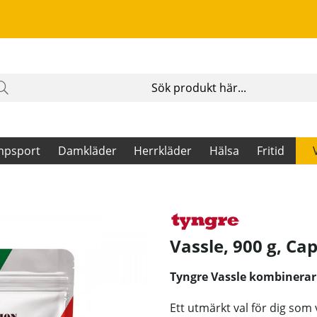
mpsport
Damkläder
Herrkläder
Hälsa
Fritid
Vassle, 900 g, Ca
Tyngre Vassle kombinerar
Ett utmärkt val för dig som 