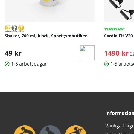
Shaker, 700 ml, black, Sportgymbutiken
Cardio Fit V30
49 kr
1490 kr
O
2
1-5 arbetsdagar
1-5 arbet
Informatio
Vanliga fråg