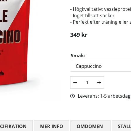
- Högkvalitativt vassleprot
- Inget tillsatt socker
- Perfekt efter träning elle
349
kr
Smak:
Leverans:
1-5 arbetsdag
CIFIKATION
MER INFO
OMDÖMEN
MEDELBETYG
STÄL