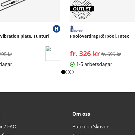
 Vibration plate, Tunturi
Poolöverdrag Rörpool, Intex
rdinarie pris:
fr. 326 kr
Ordinarie pris:
295 kr
fr. 699 kr
sdagar
1-5 arbetsdagar
n
Om oss
or / FAQ
Butiken i Skövde