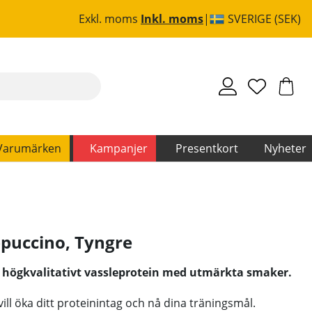
Exkl. moms
Inkl. moms
SVERIGE (SEK)
Varumärken
Kampanjer
Presentkort
Nyheter
ppuccino
,
Tyngre
 högkvalitativt vassleprotein med utmärkta smaker.
vill öka ditt proteinintag och nå dina träningsmål.