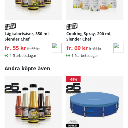
Lågkalorisåser, 350 ml,
Cooking Spray, 200 ml,
Slender Chef
Slender Chef
fr. 55 kr
Ordinarie pris:
fr. 69 kr
Ordinarie pris:
fr. 65 kr
fr. 84 kr
1-5 arbetsdagar
1-5 arbetsdagar
Andra köpte även
-52%