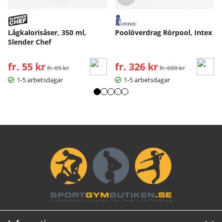
Lågkalorisåser, 350 ml,
Poolöverdrag Rörpool, Intex
Slender Chef
fr. 55 kr
Ordinarie pris:
fr. 326 kr
Ordinarie pris:
fr. 65 kr
fr. 699 kr
1-5 arbetsdagar
1-5 arbetsdagar