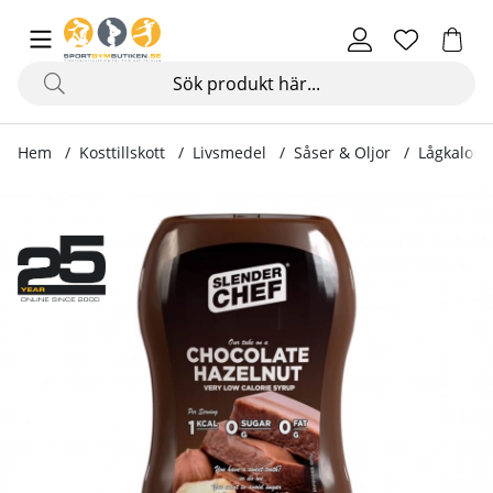
Hem
Kosttillskott
Livsmedel
Såser & Oljor
Lågkalori 
Produktbilder Lågkalori Dessertsåser, 350 ml