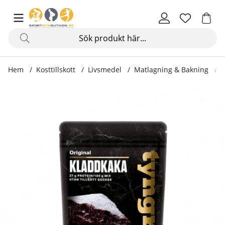
Hem
Kosttillskott
Livsmedel
Matlagning & Bakning
B
Produktbilder Bakmix, 500 g, Kladdkaka