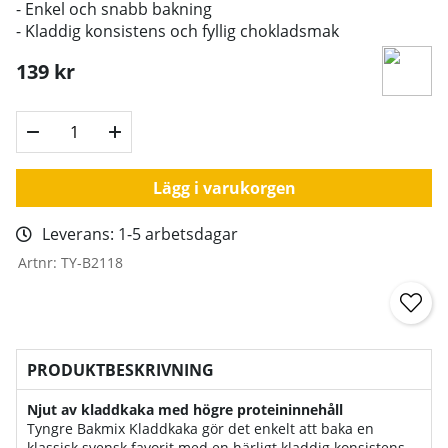
- Enkel och snabb bakning
- Kladdig konsistens och fyllig chokladsmak
139
kr
Lägg i varukorgen
Leverans:
1-5 arbetsdagar
Artnr:
TY-B2118
PRODUKTBESKRIVNING
Njut av kladdkaka med högre proteininnehåll
Tyngre Bakmix Kladdkaka gör det enkelt att baka en
klassisk svensk favorit med en härligt kladdig konsistens