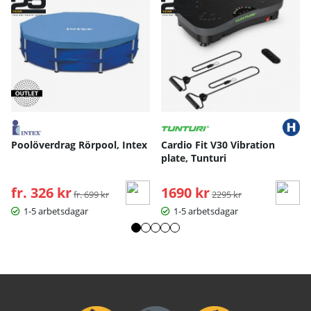
Poolöverdrag Rörpool, Intex
Cardio Fit V30 Vibration
plate, Tunturi
fr. 326 kr
Ordinarie pris:
1690 kr
Ordinarie pris:
fr. 699 kr
2295 kr
1-5 arbetsdagar
1-5 arbetsdagar