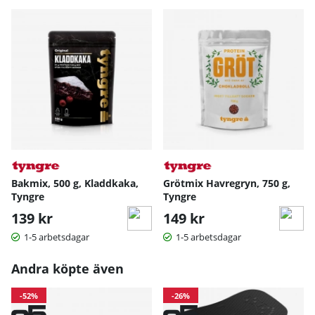
bakverk.
Perfekt för fika, dessert och mellanmål
Bakmixen passar lika bra till helgfikat som till vardagens
mellanmål. Servera kladdkakan som den är eller
tillsammans med bär, lättvispad grädde eller vaniljkvarg
för en extra lyxig upplevelse.
För dig som vill ha ett enkelt sätt att baka något gott utan
att kompromissa med smaken är Tyngre Bakmix
Kladdkaka ett självklart val.
Bakmix, 500 g, Kladdkaka,
Grötmix Havregryn, 750 g,
Tyngre
Tyngre
139 kr
149 kr
1-5 arbetsdagar
1-5 arbetsdagar
Andra köpte även
-52%
-26%