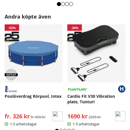
Andra köpte även
-52%
-26%
Poolöverdrag Rörpool, Intex
Cardio Fit V30 Vibration
plate, Tunturi
fr. 326 kr
Ordinarie pris:
1690 kr
Ordinarie pris:
fr. 699 kr
2295 kr
1-5 arbetsdagar
1-5 arbetsdagar