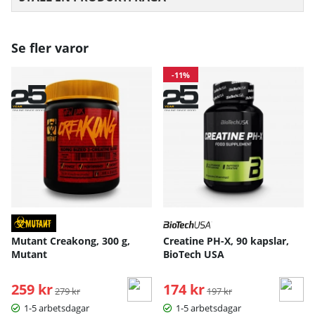
Se fler varor
-11%
Mutant Creakong, 300 g,
Creatine PH-X, 90 kapslar,
Mutant
BioTech USA
259 kr
Ordinarie pris:
174 kr
Ordinarie pris:
279 kr
197 kr
1-5 arbetsdagar
1-5 arbetsdagar