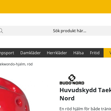
mpsport
Damkläder
Herrkläder
Hälsa
Fritid
ekwondo-hjälm, röd
Huvudskydd Taek
Nord
En röd hjälm för både träni