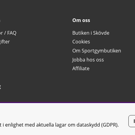
n
Om oss
or / FAQ
Butiken i Skövde
ifter
Cookies
Om Sportgymbutiken
Jobba hos oss
Affiliate
g
tt i enlighet med aktuella lagar om dataskydd (GDPR).
tiken JTC AB |
Kontakta oss
| All rights reserved | Org.nr: 556668-7058 | 