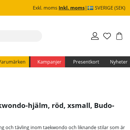
Exkl. moms
Inkl. moms
SVERIGE (SEK)
Varumärken
Kampanjer
Presentkort
Nyheter
wondo-hjälm, röd, xsmall
,
Budo-
ng och tävling inom taekwondo och liknande stilar som är