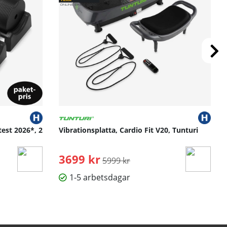
test 2026*, 2
Vibrationsplatta, Cardio Fit V20, Tunturi
3699 kr
Ordinarie pris:
5999 kr
1-5 arbetsdagar