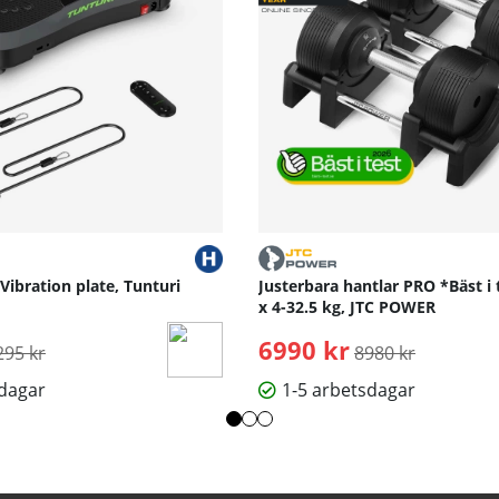
 Vibration plate, Tunturi
Justerbara hantlar PRO *Bäst i 
x 4-32.5 kg, JTC POWER
rdinarie pris:
6990 kr
Ordinarie pris:
295 kr
8980 kr
sdagar
1-5 arbetsdagar