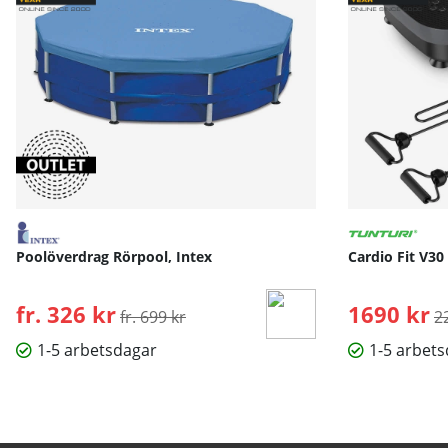
Poolöverdrag Rörpool, Intex
Cardio Fit V30
fr. 326 kr
Ordinarie pris:
1690 kr
O
fr. 699 kr
2
1-5 arbetsdagar
1-5 arbet