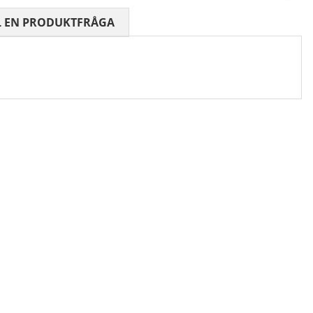
 0 AV 5 ANTAL BETYG 0
L EN PRODUKTFRÅGA