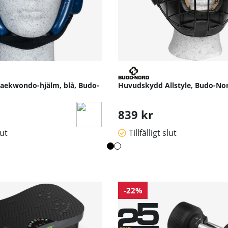
aekwondo-hjälm, blå, Budo-
Huvudskydd Allstyle, Budo-No
839 kr
lut
Tillfälligt slut
-22%