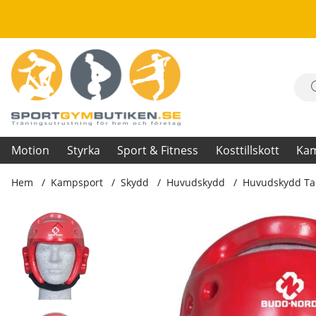
Motion
Styrka
Sport & Fitness
Kosttillskott
Ka
Hem
Kampsport
Skydd
Huvudskydd
Huvudskydd Ta
Produktbilder Huvudskydd Taekwondo-hjälm, röd