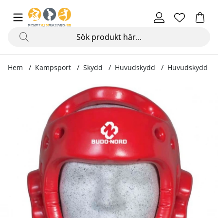
Hem
Kampsport
Skydd
Huvudskydd
Huvudskydd Ta
Produktbilder Huvudskydd Taekwondo-hjälm, röd