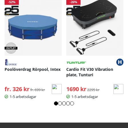
-52%
-26%
Poolöverdrag Rörpool, Intex
Cardio Fit V30 Vibration
plate, Tunturi
fr. 326 kr
Ordinarie pris:
1690 kr
Ordinarie pris:
fr. 699 kr
2295 kr
1-5 arbetsdagar
1-5 arbetsdagar