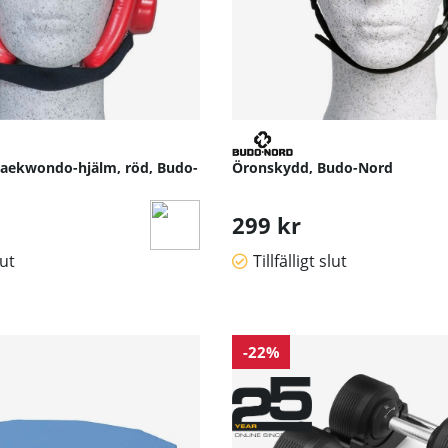
aekwondo-hjälm, röd, Budo-
Öronskydd, Budo-Nord
299 kr
lut
Tillfälligt slut
-22%