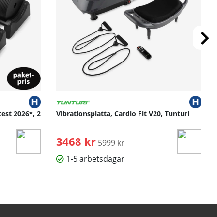
test 2026*, 2
Vibrationsplatta, Cardio Fit V20, Tunturi
3468 kr
Ordinarie pris:
5999 kr
1-5 arbetsdagar