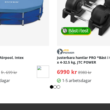
Rörpool, Intex
Justerbara hantlar PRO *Bäst i 
x 4-32.5 kg, JTC POWER
Ordinarie pris:
6990 kr
Ordinarie pris:
fr. 699 kr
8980 kr
sdagar
1-5 arbetsdagar