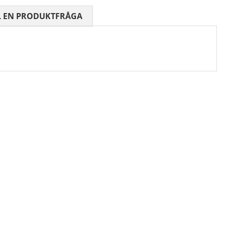
 0 AV 5 ANTAL BETYG 0
L EN PRODUKTFRÅGA