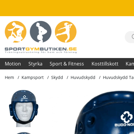
Motion
Styrka
Sport & Fitness
Kosttillskott
Ka
Hem
Kampsport
Skydd
Huvudskydd
Huvudskydd Ta
Produktbilder Huvudskydd Taekwondo-hjälm, blå