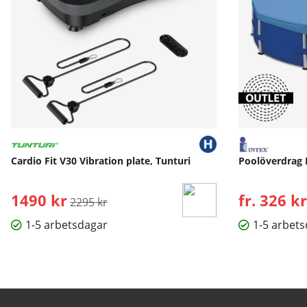
Cardio Fit V30 Vibration plate, Tunturi
Poolöverdrag 
1490 kr
Ordinarie pris:
fr. 326 kr
2295 kr
1-5 arbetsdagar
1-5 arbet