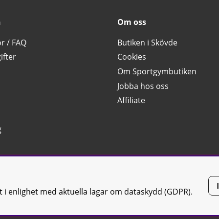
n
Om oss
or / FAQ
Butiken i Skövde
ifter
Cookies
Om Sportgymbutiken
Jobba hos oss
Affiliate
g
tt i enlighet med aktuella lagar om dataskydd (GDPR).
tiken JTC AB |
Kontakta oss
| All rights reserved | Org.nr: 556668-7058 | 