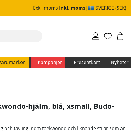
Exkl. moms
Inkl. moms
SVERIGE (SEK)
Varumärken
Kampanjer
Presentkort
Nyheter
wondo-hjälm, blå, xsmall
,
Budo-
ng och tävling inom taekwondo och liknande stilar som är