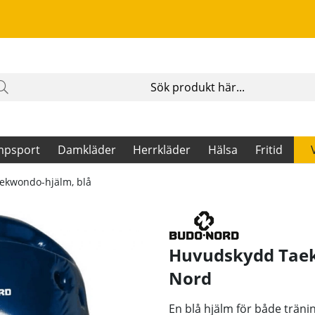
mpsport
Damkläder
Herrkläder
Hälsa
Fritid
ekwondo-hjälm, blå
Huvudskydd Taek
Nord
En blå hjälm för både träni