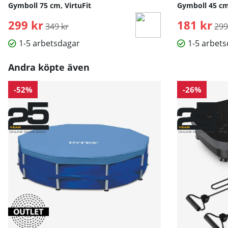
Gymboll 75 cm, VirtuFit
Gymboll 45 cm,
299 kr
Ordinarie pris:
181 kr
Ord
349 kr
299
1-5 arbetsdagar
1-5 arbet
Andra köpte även
-52%
-26%