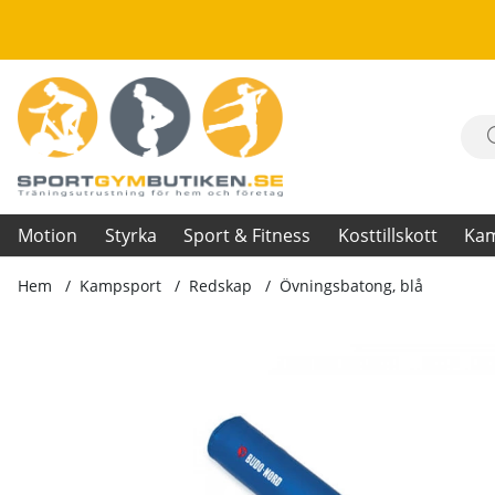
Motion
Styrka
Sport & Fitness
Kosttillskott
Ka
Hem
Kampsport
Redskap
Övningsbatong, blå
Produktbilder Övningsbatong, blå