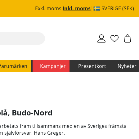
Exkl. moms
Inkl. moms
SVERIGE (SEK)
Varumärken
Kampanjer
Presentkort
Nyheter
lå
,
Budo-Nord
rbetats fram tillsammans med en av Sveriges främsta
m självförsvar, Hans Greger.