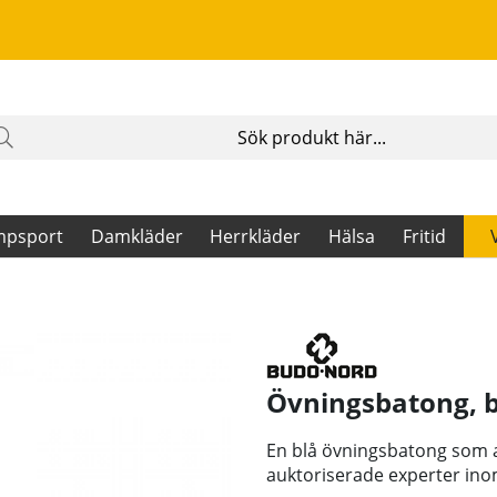
mpsport
Damkläder
Herrkläder
Hälsa
Fritid
Övningsbatong, b
En blå övningsbatong som a
auktoriserade experter ino