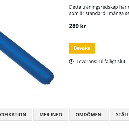
Detta träningsredskap har de
som är standard i många se
289
kr
Bevaka
Leverans:
Tillfälligt slut
CIFIKATION
MER INFO
OMDÖMEN
MEDELBETYG
STÄL