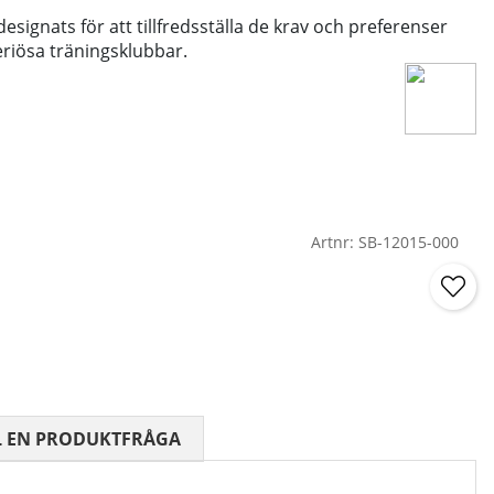
signats för att tillfredsställa de krav och preferenser
riösa träningsklubbar.
Artnr:
SB-12015-000
 0 AV 5 ANTAL BETYG 0
L EN PRODUKTFRÅGA