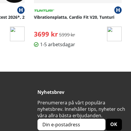
test 2026*, 2
Vibrationsplatta, Cardio Fit V20, Tunturi
3699 kr
Ordinarie pris:
5999 kr
1-5 arbetsdagar
Nyhetsbrev
Prenumerera på vårt populära
nyhetsbrev. Innehåller tips, nyheter och
våra allra bästa erbjudanden.
OK