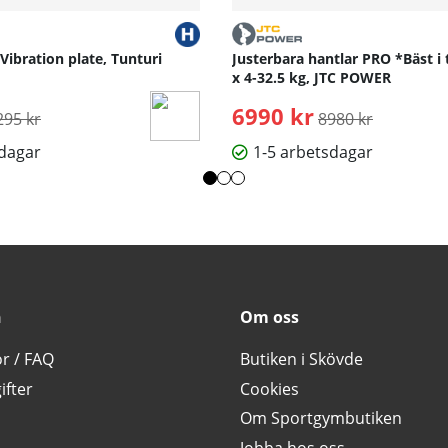
 Vibration plate, Tunturi
Justerbara hantlar PRO *Bäst i 
x 4-32.5 kg, JTC POWER
rdinarie pris:
6990 kr
Ordinarie pris:
295 kr
8980 kr
sdagar
1-5 arbetsdagar
n
Om oss
or / FAQ
Butiken i Skövde
ifter
Cookies
Om Sportgymbutiken
Jobba hos oss