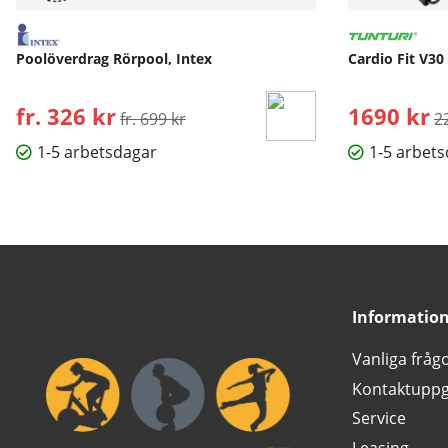
Poolöverdrag Rörpool, Intex
Cardio Fit V30
fr. 326 kr
Ordinarie pris:
1690 kr
O
fr. 699 kr
2
1-5 arbetsdagar
1-5 arbet
Informatio
Vanliga fråg
Kontaktuppg
Service
Leasing