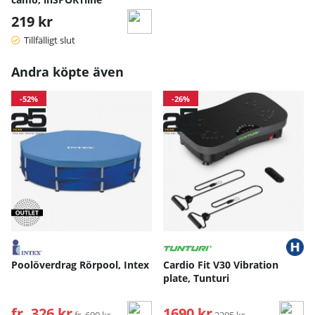
219 kr
Tillfälligt slut
Andra köpte även
-52%
-26%
Poolöverdrag Rörpool, Intex
Cardio Fit V30 Vibration
plate, Tunturi
fr. 326 kr
Ordinarie pris:
1690 kr
Ordinarie pris:
fr. 699 kr
2295 kr