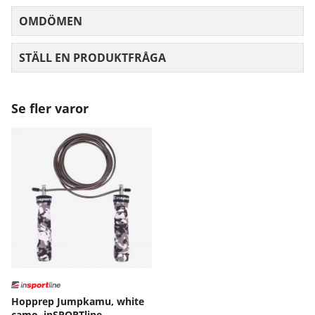
OMDÖMEN
MEDELBETYG 0 AV 5 ANTAL BETYG 0
STÄLL EN PRODUKTFRÅGA
Se fler varor
Hopprep Jumpkamu, white
camo, inSPORTline