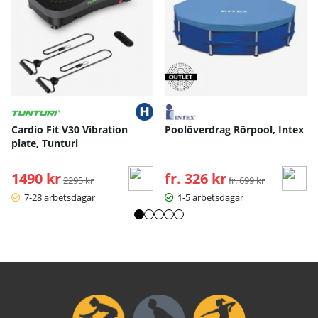
Cardio Fit V30 Vibration
Poolöverdrag Rörpool, Intex
plate, Tunturi
1490 kr
Ordinarie pris:
fr. 326 kr
Ordinarie pris:
2295 kr
fr. 699 kr
7-28 arbetsdagar
1-5 arbetsdagar