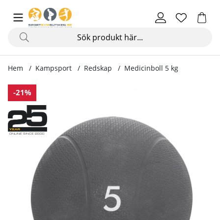
Hem
Kampsport
Redskap
Medicinboll 5 kg
Produktbilder Medicinboll 5 kg
-21%