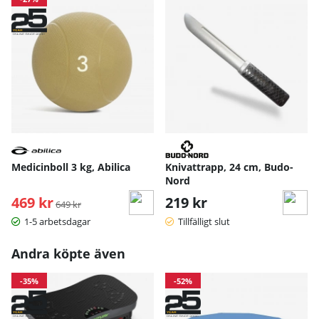
Medicinboll 3 kg, Abilica
Knivattrapp, 24 cm, Budo-
Nord
469 kr
Ordinarie pris:
219 kr
649 kr
1-5 arbetsdagar
Tillfälligt slut
Andra köpte även
-35%
-52%