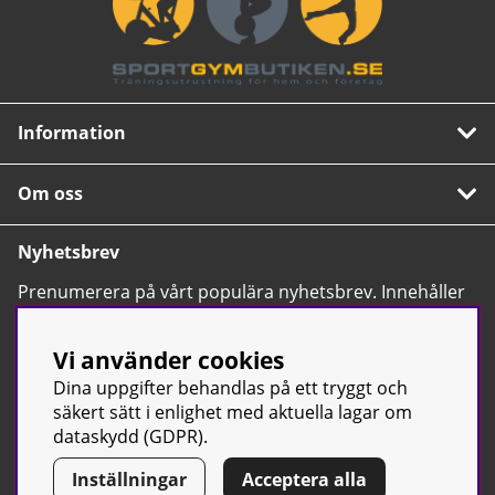
Information
Om oss
Nyhetsbrev
Prenumerera på vårt populära nyhetsbrev. Innehåller
tips, nyheter och våra allra bästa erbjudanden.
OK
Vi använder cookies
Dina uppgifter behandlas på ett tryggt och
säkert sätt i enlighet med aktuella lagar om
dataskydd (GDPR).
Inställningar
Acceptera alla
© Sport & Gym Butiken JTC AB |
Kontakta oss
| All rights reserved