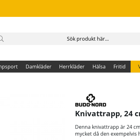
mpsport
Damkläder
Herrkläder
Hälsa
Fritid
Knivattrapp, 24 
Denna knivattrapp är 24 cm l
mycket då den exempelvis ha