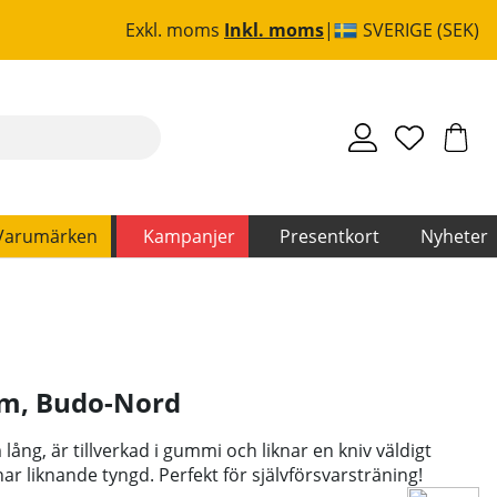
Exkl. moms
Inkl. moms
SVERIGE (SEK)
Varumärken
Kampanjer
Presentkort
Nyheter
cm
,
Budo-Nord
ång, är tillverkad i gummi och liknar en kniv väldigt
r liknande tyngd. Perfekt för självförsvarsträning!