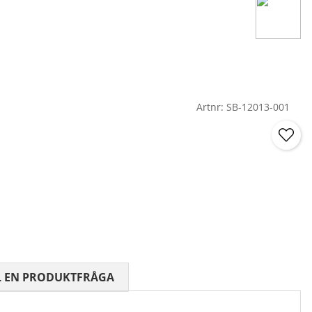
Artnr:
SB-12013-001
 0 AV 5 ANTAL BETYG 0
L EN PRODUKTFRÅGA