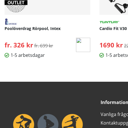
Poolöverdrag Rörpool, Intex
Cardio Fit V30
fr. 326 kr
Ordinarie pris:
1690 kr
O
fr. 699 kr
2
1-5 arbetsdagar
1-5 arbet
Informatio
Vanliga fråg
Kontaktuppg