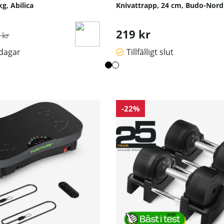
kg, Abilica
Knivattrapp, 24 cm, Budo-Nord
inarie pris:
219 kr
 kr
sdagar
Tillfälligt slut
-22%