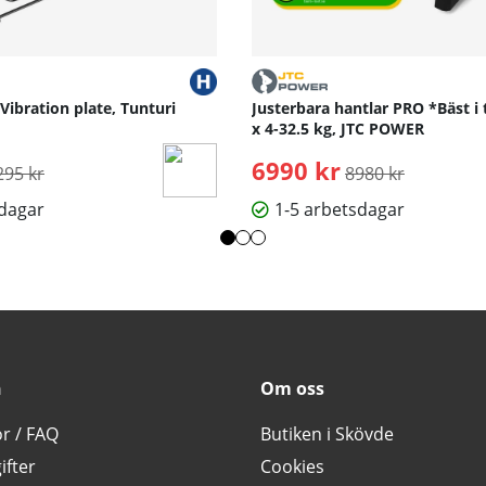
 Vibration plate, Tunturi
Justerbara hantlar PRO *Bäst i 
x 4-32.5 kg, JTC POWER
rdinarie pris:
6990 kr
Ordinarie pris:
295 kr
8980 kr
sdagar
1-5 arbetsdagar
n
Om oss
or / FAQ
Butiken i Skövde
ifter
Cookies