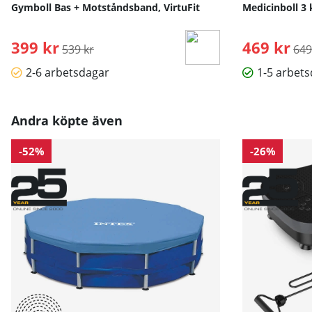
Gymboll Bas + Motståndsband, VirtuFit
Medicinboll 3 
399 kr
Ordinarie pris:
469 kr
Ord
539 kr
649
2-6 arbetsdagar
1-5 arbet
Andra köpte även
-52%
-26%