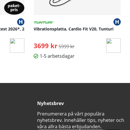
test 2026*, 2
Vibrationsplatta, Cardio Fit V20, Tunturi
3699 kr
Ordinarie pris:
5999 kr
1-5 arbetsdagar
Nyhetsbrev
Prenumerera på vårt populära
nyhetsbrev. Innehåller tips, nyheter och
våra allra bästa erbjudanden.