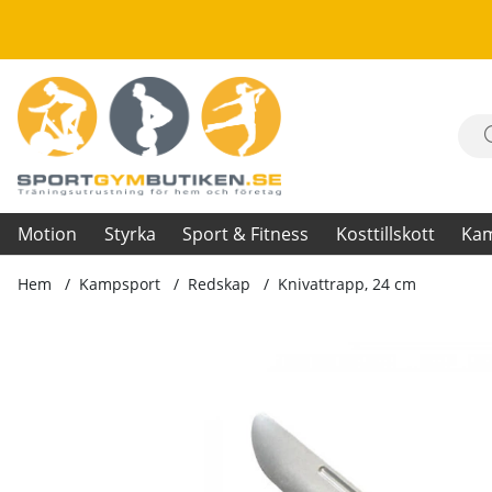
Motion
Styrka
Sport & Fitness
Kosttillskott
Ka
Hem
Kampsport
Redskap
Knivattrapp, 24 cm
Produktbilder Knivattrapp, 24 cm