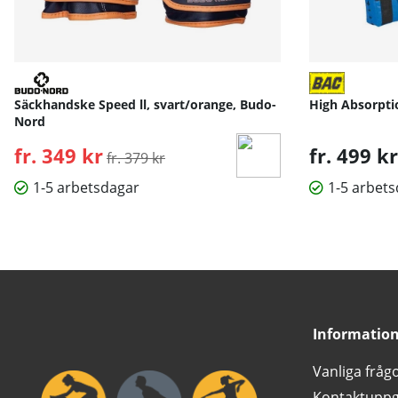
Säckhandske Speed ll, svart/orange, Budo-
High Absorpti
Nord
fr. 349 kr
Ordinarie pris:
fr. 499 kr
fr. 379 kr
1-5 arbetsdagar
1-5 arbet
Informatio
Vanliga fråg
Kontaktuppg