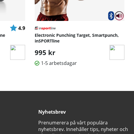
Betyg:
utav 5 stjärnor
4.9
ine
Electronic Punching Target, Smartpunch,
inSPORTline
995 kr
1-5 arbetsdagar
Nyhetsbrev
Prenumerera på vårt populära
nyhetsbrev. Innehåller tips, nyheter och