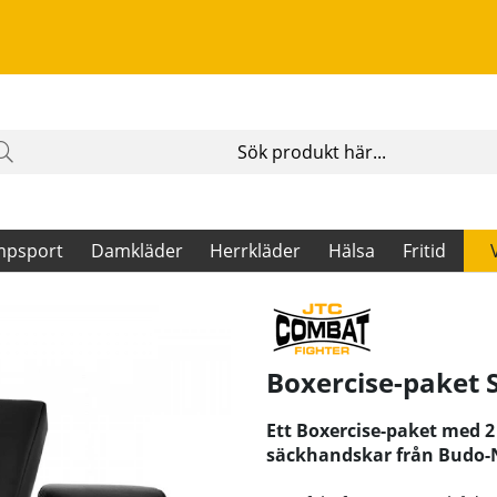
mpsport
Damkläder
Herrkläder
Hälsa
Fritid
Boxercise-paket S
Ett Boxercise-paket med 2
säckhandskar från Budo-