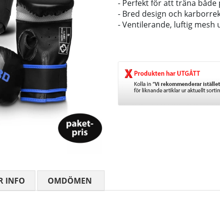
- Perfekt för att träna både
- Bred design och karborre
- Ventilerande, luftig mesh
R INFO
OMDÖMEN
MEDELBETYG 0 AV 5 ANTAL BETY