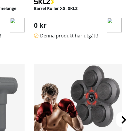
 melange,
Barrel Roller XG, SKLZ
0 kr
!
Denna produkt har utgått!