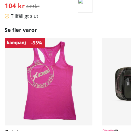
104 kr
Ordinarie pris:
439 kr
Tillfälligt slut
Se fler varor
-33%