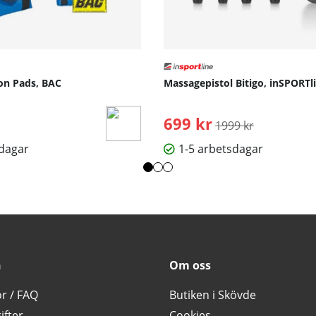
on Pads, BAC
Massagepistol Bitigo, inSPORTl
699 kr
Ordinarie pris:
1999 kr
sdagar
1-5 arbetsdagar
n
Om oss
or / FAQ
Butiken i Skövde
ifter
Cookies