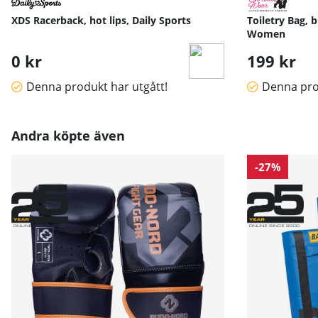
XDS Racerback, hot lips, Daily Sports
Toiletry Bag, 
Women
0 kr
199 kr
Denna produkt har utgått!
Denna pro
Andra köpte även
-27%