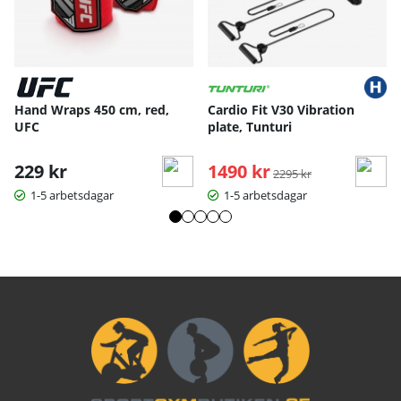
Hand Wraps 450 cm, red,
Cardio Fit V30 Vibration
UFC
plate, Tunturi
229 kr
1490 kr
Ordinarie pris:
2295 kr
1-5 arbetsdagar
1-5 arbetsdagar