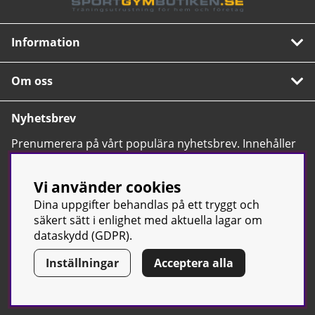
Information
Om oss
Nyhetsbrev
Prenumerera på vårt populära nyhetsbrev. Innehåller
tips, nyheter och våra allra bästa erbjudanden.
OK
Vi använder cookies
Dina uppgifter behandlas på ett tryggt och
säkert sätt i enlighet med aktuella lagar om
dataskydd (GDPR).
Inställningar
Acceptera alla
© Sport & Gym Butiken JTC AB |
Kontakta oss
| All rights reserved
| Org.nr: 556668-7058 | Tel: 0500-42 87 00