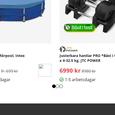
Rörpool, Intex
Justerbara hantlar PRO *Bäst i 
x 4-32.5 kg, JTC POWER
Ordinarie pris:
6990 kr
Ordinarie pris:
fr. 699 kr
8980 kr
sdagar
1-5 arbetsdagar