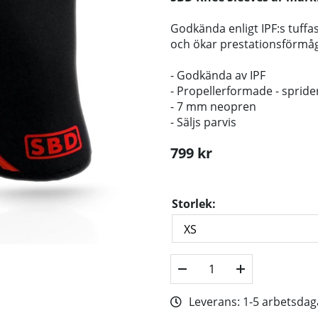
Godkända enligt IPF:s tuffa
och ökar prestationsförmå
- Godkända av IPF
- Propellerformade - sprid
- 7 mm neopren
- Säljs parvis
799
kr
Storlek:
Leverans:
1-5 arbetsdag