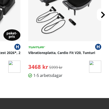
test 2026*, 2
Vibrationsplatta, Cardio Fit V20, Tunturi
3468 kr
Ordinarie pris:
5999 kr
1-5 arbetsdagar