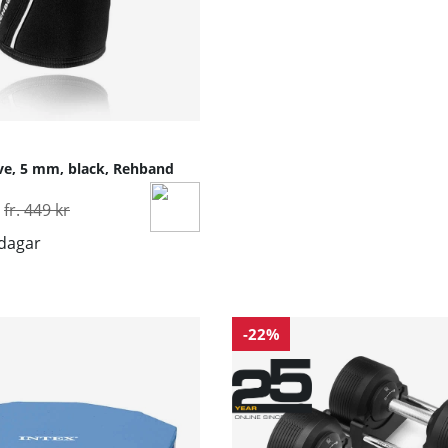
ve, 5 mm, black, Rehband
Ordinarie pris:
fr. 449 kr
sdagar
-22%