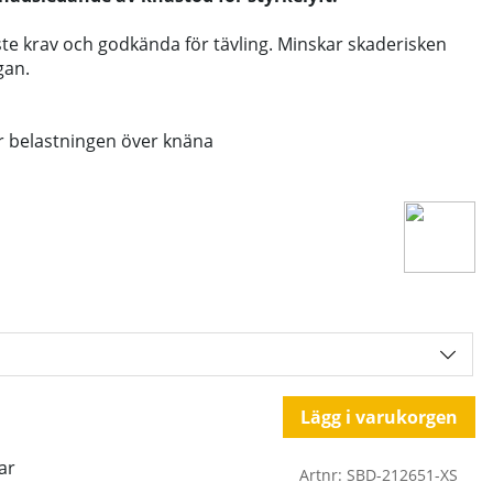
ste krav och godkända för tävling. Minskar skaderisken
gan.
er belastningen över knäna
Lägg i varukorgen
ar
Artnr:
SBD-212651-XS