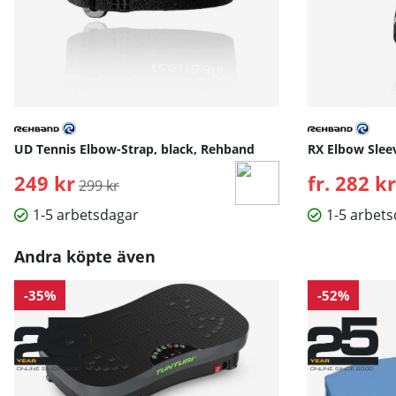
UD Tennis Elbow-Strap, black, Rehband
RX Elbow Slee
249 kr
Ordinarie pris:
fr. 282 kr
299 kr
1-5 arbetsdagar
1-5 arbet
Andra köpte även
-35%
-52%