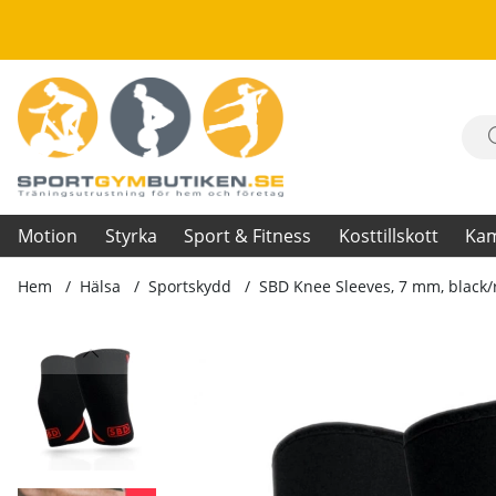
Motion
Styrka
Sport & Fitness
Kosttillskott
Ka
Hem
Hälsa
Sportskydd
SBD Knee Sleeves, 7 mm, black/
Produktbilder SBD Knee Sleeves, 7 mm, black/red