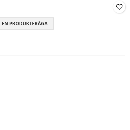
 0 AV 5 ANTAL BETYG 0
L EN PRODUKTFRÅGA