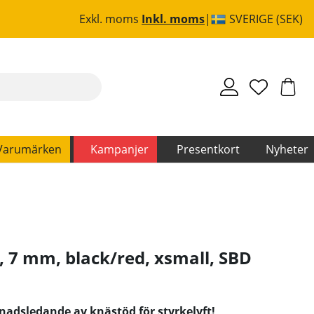
Exkl. moms
Inkl. moms
SVERIGE (SEK)
Varumärken
Kampanjer
Presentkort
Nyheter
, 7 mm, black/red, xsmall
,
SBD
adsledande av knästöd för styrkelyft!