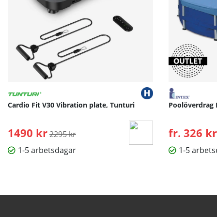
Cardio Fit V30 Vibration plate, Tunturi
Poolöverdrag 
1490 kr
Ordinarie pris:
fr. 326 kr
2295 kr
1-5 arbetsdagar
1-5 arbet