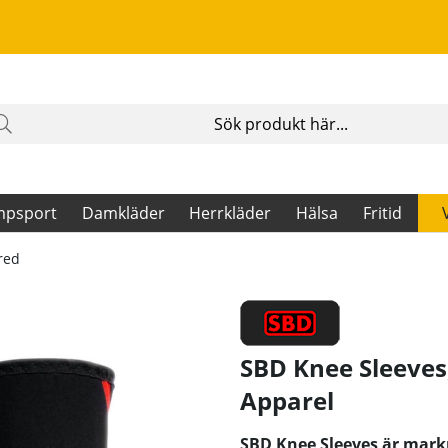
mpsport
Damkläder
Herrkläder
Hälsa
Fritid
red
SBD Knee Sleeves
Apparel
SBD Knee Sleeves är markn