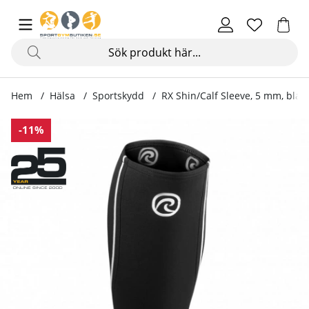
Hem
Hälsa
Sportskydd
RX Shin/Calf Sleeve, 5 mm, blac
Produktbilder RX Shin/Calf Sleeve, 5 mm, black
-11%