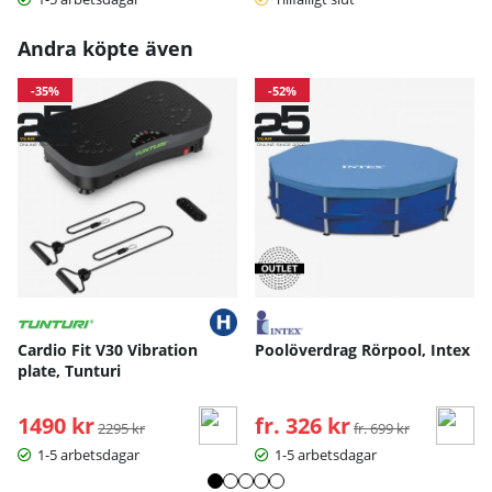
Andra köpte även
-35%
-52%
Cardio Fit V30 Vibration
Poolöverdrag Rörpool, Intex
plate, Tunturi
1490 kr
Ordinarie pris:
fr. 326 kr
Ordinarie pris:
2295 kr
fr. 699 kr
1-5 arbetsdagar
1-5 arbetsdagar