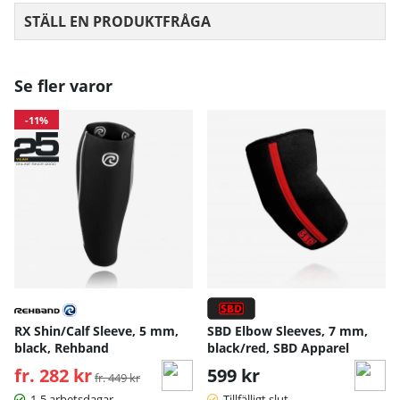
STÄLL EN PRODUKTFRÅGA
Se fler varor
-11%
RX Shin/Calf Sleeve, 5 mm,
SBD Elbow Sleeves, 7 mm,
black, Rehband
black/red, SBD Apparel
fr. 282 kr
Ordinarie pris:
599 kr
fr. 449 kr
1-5 arbetsdagar
Tillfälligt slut