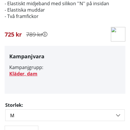
- Elastiskt midjeband med silikon ''N'' på insidan
- Elastiska muddar
- Två framfickor
725
kr
789
kr
Kampanjvara
Kampanjgrupp:
Kläder, dam
Storlek: