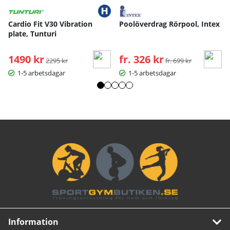
Cardio Fit V30 Vibration
Poolöverdrag Rörpool, Intex
plate, Tunturi
1490 kr
Ordinarie pris:
fr. 326 kr
Ordinarie pris:
2295 kr
fr. 699 kr
1-5 arbetsdagar
1-5 arbetsdagar
Information