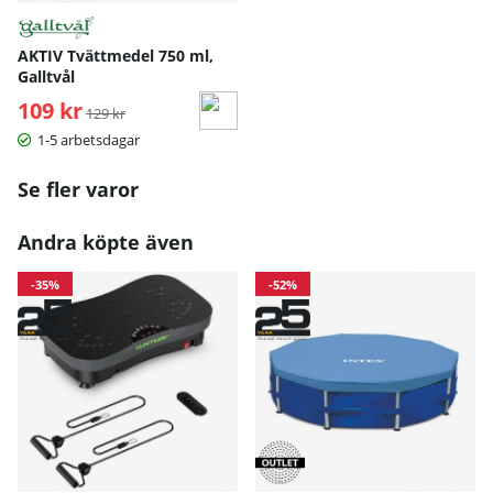
AKTIV Tvättmedel 750 ml,
Galltvål
109 kr
Ordinarie pris:
129 kr
1-5 arbetsdagar
Se fler varor
Andra köpte även
-35%
-52%