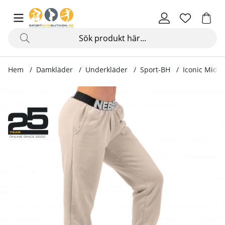
Hem
Damkläder
Underkläder
Sport-BH
Iconic Mid-
Produktbilder Iconic Mid-Waist Sweatpants, cream